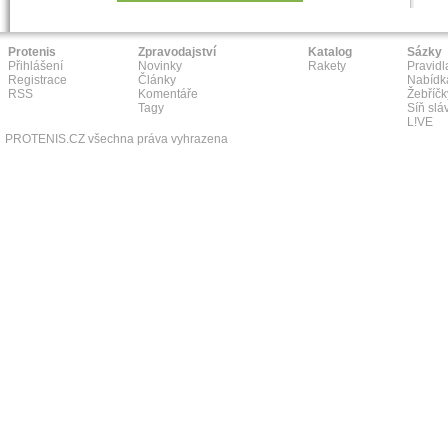
Protenis
Zpravodajství
Katalog
Sázky
Přihlášení
Novinky
Rakety
Pravidl
Registrace
Články
Nabídk
RSS
Komentáře
Žebříčk
Tagy
Síň slá
L!VE
PROTENIS.CZ všechna práva vyhrazena