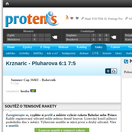
|
|
Head YOUTEK IG Prestige Pro
|
Wi
Monastir
Guadalajara
Zipfel
5
Stephens
7
1
6
Polja
Melnikova
0
Bouzková
5
6
2
Krav
Home
Zprávy
E-Shop
Diskuze
Katalog
Sázky
Galerie
Vi
nabídka
výsledky
žebříčky
kdo a co?
breakpointy
diskuse
L!VE
historie
tikety
chall
K
Krznaric - Pluharova 6:1 7:5
0
Pokud
Summer Cup 16&U - Rakovnik
0
Clay
houba
vyhodnotil:
SOUTĚŽ O TENISOVÉ RAKETY
Zaregistrujte se
, vyplňte si
profil
a můžete vyhrát raketu Babolat nebo Prince
Každý registrovaný uživatel může jednou denně losovat. Losování končí půlnocí
posledního dne v měsíci. Výhercem soutěže se stává první a druhý uživatel.
Více
o soutěži
.
Losovat soutěž o tenisové rakety