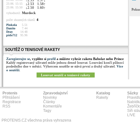
↑
2.55
1.57
↓
23.06. 15:15
↓
2.53
1.58
↑
23.06. 15:50
↓
2.50
1.60
↑
Pokud
Murdock
vyhodnotil:
4
počet shozených tiketů:
Pinkola
5.51
Danito
7.44
Dray
14.48
pido712
95.96
SOUTĚŽ O TENISOVÉ RAKETY
Zaregistrujte se
, vyplňte si
profil
a můžete vyhrát raketu Babolat nebo Prince
Každý registrovaný uživatel může jednou denně losovat. Losování končí půlnocí
posledního dne v měsíci. Výhercem soutěže se stává první a druhý uživatel.
Více
o soutěži
.
Losovat soutěž o tenisové rakety
Protenis
Zpravodajství
Katalog
Sázky
Přihlášení
Novinky
Rakety
Pravidl
Registrace
Články
Nabídk
RSS
Komentáře
Žebříčk
Tagy
Síň slá
L!VE
PROTENIS.CZ všechna práva vyhrazena