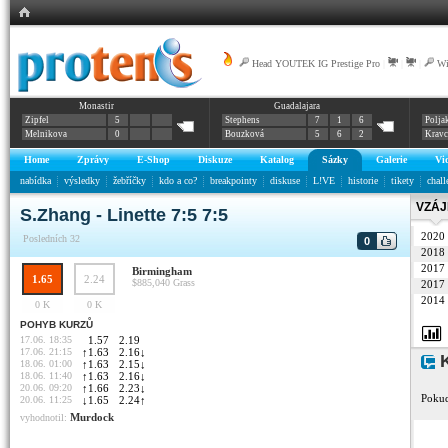
Head YOUTEK IG Prestige Pro
|
|
|
Wi
Monastir
Guadalajara
Zipfel
5
Stephens
7
1
6
Polja
Melnikova
0
Bouzková
5
6
2
Krav
Home
Zprávy
E-Shop
Diskuze
Katalog
Sázky
Galerie
Vi
nabídka
výsledky
žebříčky
kdo a co?
breakpointy
diskuse
L!VE
historie
tikety
chall
VZÁJ
S.Zhang - Linette 7:5 7:5
2020
Posledních 32
0
2018
2017
Birmingham
1.65
2.24
$885,040
Grass
2017
2014
0 K
0 K
POHYB KURZŮ
17.06. 18:35
1.57
2.19
17.06. 21:15
↑
1.63
2.16
↓
K
18.06. 01:00
↑
1.63
2.15
↓
18.06. 11:40
↑
1.63
2.16
↓
20.06. 09:20
↑
1.66
2.23
↓
Pokud
20.06. 11:25
↓
1.65
2.24
↑
Murdock
vyhodnotil: