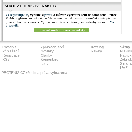
SOUTĚŽ O TENISOVÉ RAKETY
Zaregistrujte se
, vyplňte si
profil
a můžete vyhrát raketu Babolat nebo Prince
Každý registrovaný uživatel může jednou denně losovat. Losování končí půlnocí
posledního dne v měsíci. Výhercem soutěže se stává první a druhý uživatel.
Více
o soutěži
.
Losovat soutěž o tenisové rakety
Protenis
Zpravodajství
Katalog
Sázky
Přihlášení
Novinky
Rakety
Pravidl
Registrace
Články
Nabídk
RSS
Komentáře
Žebříčk
Tagy
Síň slá
L!VE
PROTENIS.CZ všechna práva vyhrazena