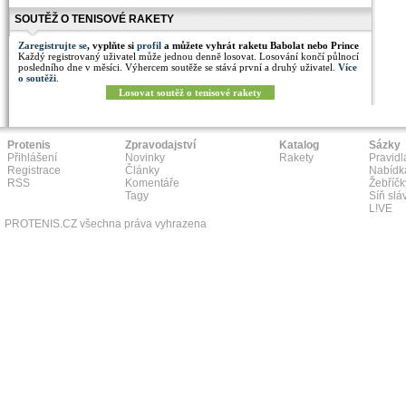
SOUTĚŽ O TENISOVÉ RAKETY
Zaregistrujte se
, vyplňte si
profil
a můžete vyhrát raketu Babolat nebo Prince
Každý registrovaný uživatel může jednou denně losovat. Losování končí půlnocí
posledního dne v měsíci. Výhercem soutěže se stává první a druhý uživatel.
Více
o soutěži
.
Losovat soutěž o tenisové rakety
Protenis
Zpravodajství
Katalog
Sázky
Přihlášení
Novinky
Rakety
Pravidl
Registrace
Články
Nabídk
RSS
Komentáře
Žebříčk
Tagy
Síň slá
L!VE
PROTENIS.CZ všechna práva vyhrazena