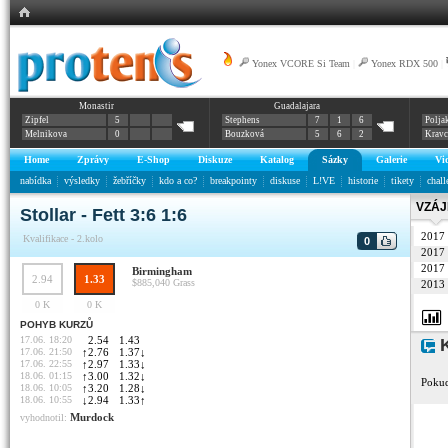
Yonex VCORE Si Team
|
Yonex RDX 500
|
Monastir
Guadalajara
Zipfel
5
Stephens
7
1
6
Polja
Melnikova
0
Bouzková
5
6
2
Krav
Home
Zprávy
E-Shop
Diskuze
Katalog
Sázky
Galerie
Vi
nabídka
výsledky
žebříčky
kdo a co?
breakpointy
diskuse
L!VE
historie
tikety
chall
VZÁJ
Stollar - Fett 3:6 1:6
2017
Kvalifikace - 2.kolo
0
2017
2017
Birmingham
2.94
1.33
$885,040
Grass
2013
0 K
0 K
POHYB KURZŮ
17.06. 18:20
2.54
1.43
K
17.06. 21:50
↑
2.76
1.37
↓
17.06. 22:55
↑
2.97
1.33
↓
18.06. 01:15
↑
3.00
1.32
↓
Pokud
18.06. 10:05
↑
3.20
1.28
↓
18.06. 10:55
↓
2.94
1.33
↑
Murdock
vyhodnotil: