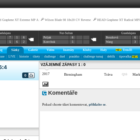
d Graphene XT Extreme MP A
|
Wilson Blade 98 18x20 CV Reverse
|
HEAD Graphene XT Radical MPA 
adalajara
Nur-Sultan
Guadalajara
7
1
6
Poljak
6
Bouzková
6
5
6
2
Kravchuk
5
Wang
3
og
Sázky
Galerie
Video
Inzeráty
Kluby
Haly
Trenéři
kuse
L!VE
historie
tikety
challenge
duel
prasátko
challenge turnaj
deblík
tipovačka
VZÁJEMNÉ ZÁPASY 1 : 0
6:4
2017
Birmingham
Tráva
Q16
Mar
0
Komentáře
Pokud chcete tiket komentovat,
přihlašte se
.