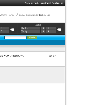
Nový uživatel?
Registrace
|
Přihlásit se
16/16 - 16/19
|
HEAD Graphene XT Radical Pro
Dubai
6
Rublev
6
6
3
Veselý
3
4
keta VONDROUSOVA
6:4 6:4