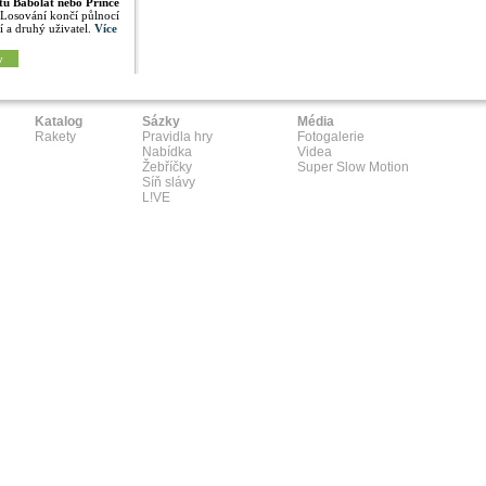
tu Babolat nebo Prince
 Losování končí půlnocí
í a druhý uživatel.
Více
y
Katalog
Sázky
Média
Rakety
Pravidla hry
Fotogalerie
Nabídka
Videa
Žebříčky
Super Slow Motion
Síň slávy
L!VE