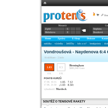
|
Hea
Monastir
Gu
Zipfel
5
Stephens
Melnikova
0
Bouzková
Home
Zprávy
E-Shop
Diskuze
Katal
nabídka
výsledky
žebříčky
kdo a co?
breakpointy
dis
Vondroušová - Naydenova 6:4 
Kvalifikace - 2.kolo
Birmingham
1.03
8.5
$885,040
Grass
0 K
0 K
POHYB KURZŮ
17.06. 16:15
1.05
7.12
17.06. 21:50
↓
1.03
8.50
↑
Murdock
vyhodnotil:
SOUTĚŽ O TENISOVÉ RAKETY