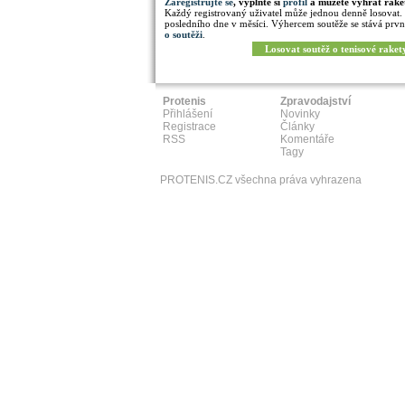
Zaregistrujte se
, vyplňte si
profil
a můžete vyhrát rake
Každý registrovaný uživatel může jednou denně losovat.
posledního dne v měsíci. Výhercem soutěže se stává prvn
o soutěži
.
Losovat soutěž o tenisové raket
Protenis
Zpravodajství
Přihlášení
Novinky
Registrace
Články
RSS
Komentáře
Tagy
PROTENIS.CZ všechna práva vyhrazena