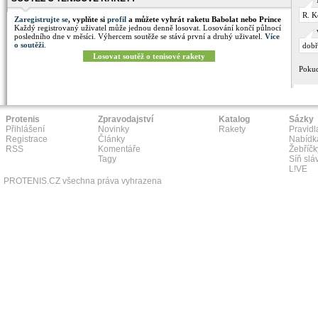
R. K
Zaregistrujte se
, vyplňte si
profil
a můžete vyhrát raketu Babolat nebo Prince
Každý registrovaný uživatel může jednou denně losovat. Losování končí půlnocí
posledního dne v měsíci. Výhercem soutěže se stává první a druhý uživatel.
Více
o soutěži
.
dobř
Losovat soutěž o tenisové rakety
Pokud
Protenis
Zpravodajství
Katalog
Sázky
Přihlášení
Novinky
Rakety
Pravidl
Registrace
Články
Nabídk
RSS
Komentáře
Žebříčk
Tagy
Síň slá
L!VE
PROTENIS.CZ všechna práva vyhrazena