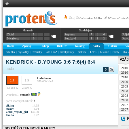
-
|
Cetkovska - Muller
|
Wilson nCode n5
Monastir
Guadalajara
Zipfel
5
Stephens
7
1
6
Polja
Melnikova
0
Bouzková
5
6
2
Krav
Home
Zprávy
E-Shop
Diskuze
Katalog
Sázky
Galerie
Vi
nabídka
výsledky
žebříčky
kdo a co?
breakpointy
diskuse
L!VE
historie
tikety
chall
VZÁJ
KENDRICK - D.YOUNG 3:6 7:6(4) 6:4
2010
Finále
0
2010
2010
Calabasas
1.7
1.9
$50,000
Hard
2009
2009
82.288 K
2.550 K
2008
soustek
vyhodnotil:
2008
2008
4
počet shozených tiketů:
2007
viking
14.35
maxav
3.04
2007
Zakk_Wylde_girl
139.39
Tonda
3.42
K
--------
SOUTĚŽ O TENISOVÉ RAKETY