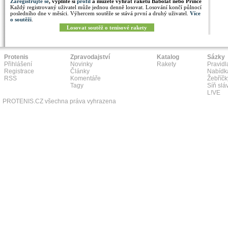
Zaregistrujte se
, vyplňte si
profil
a můžete vyhrát raketu Babolat nebo Prince
Každý registrovaný uživatel může jednou denně losovat. Losování končí půlnocí
posledního dne v měsíci. Výhercem soutěže se stává první a druhý uživatel.
Více
o soutěži
.
Losovat soutěž o tenisové rakety
Protenis
Zpravodajství
Katalog
Sázky
Přihlášení
Novinky
Rakety
Pravidl
Registrace
Články
Nabídk
RSS
Komentáře
Žebříčk
Tagy
Síň slá
L!VE
PROTENIS.CZ všechna práva vyhrazena