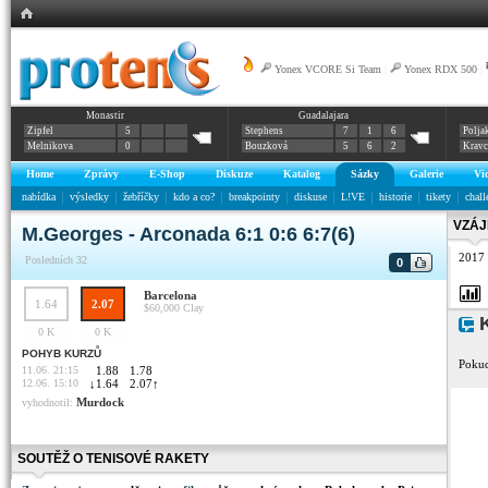
Yonex VCORE Si Team
|
Yonex RDX 500
|
Monastir
Guadalajara
Zipfel
5
Stephens
7
1
6
Polja
Melnikova
0
Bouzková
5
6
2
Krav
Home
Zprávy
E-Shop
Diskuze
Katalog
Sázky
Galerie
Vi
nabídka
výsledky
žebříčky
kdo a co?
breakpointy
diskuse
L!VE
historie
tikety
chall
VZÁJ
M.Georges - Arconada 6:1 0:6 6:7(6)
2017
Posledních 32
0
Barcelona
1.64
2.07
$60,000
Clay
K
0 K
0 K
POHYB KURZŮ
Pokud
11.06. 21:15
1.88
1.78
12.06. 15:10
↓
1.64
2.07
↑
Murdock
vyhodnotil:
SOUTĚŽ O TENISOVÉ RAKETY