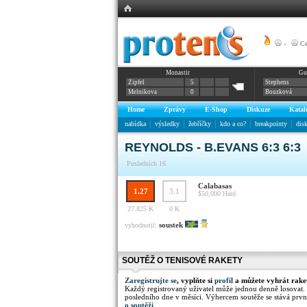
-
|
Ce
Monastir
Gu
Zipfel
5
Stephens
Melnikova
0
Bouzková
Home
Zprávy
E-Shop
Diskuze
Katal
nabídka
výsledky
žebříčky
kdo a co?
breakpointy
dis
REYNOLDS - B.EVANS 6:3 6:3
Posledních 16
Calabasas
1.27
3.1
$50,000
Hard
27.825 K
0 K
soustek
vyhodnotil:
SOUTĚŽ O TENISOVÉ RAKETY
Zaregistrujte se
, vyplňte si
profil
a můžete vyhrát rake
Každý registrovaný uživatel může jednou denně losovat.
posledního dne v měsíci. Výhercem soutěže se stává prvn
o soutěži
.