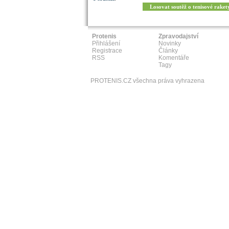
Losovat soutěž o tenisové raket
Protenis
Zpravodajství
Přihlášení
Novinky
Registrace
Články
RSS
Komentáře
Tagy
PROTENIS.CZ všechna práva vyhrazena