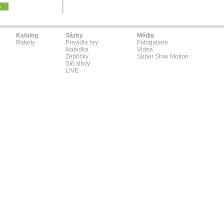
y
Katalog
Sázky
Média
Rakety
Pravidla hry
Fotogalerie
Nabídka
Videa
Žebříčky
Super Slow Motion
Síň slávy
L!VE