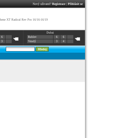
Nový uživatel?
Registrace
|
Přihlásit se
ene XT Radical Rev Pro 16/16-16/19
Dubai
6
Rublev
6
6
3
Veselý
3
4