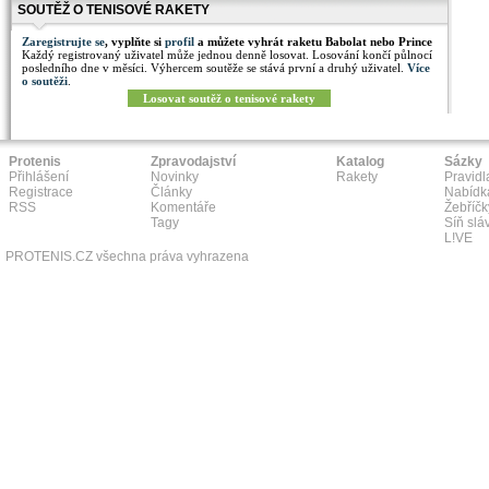
SOUTĚŽ O TENISOVÉ RAKETY
Zaregistrujte se
, vyplňte si
profil
a můžete vyhrát raketu Babolat nebo Prince
Každý registrovaný uživatel může jednou denně losovat. Losování končí půlnocí
posledního dne v měsíci. Výhercem soutěže se stává první a druhý uživatel.
Více
o soutěži
.
Losovat soutěž o tenisové rakety
Protenis
Zpravodajství
Katalog
Sázky
Přihlášení
Novinky
Rakety
Pravidl
Registrace
Články
Nabídk
RSS
Komentáře
Žebříčk
Tagy
Síň slá
L!VE
PROTENIS.CZ všechna práva vyhrazena