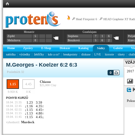
Head Flexpoint 6
|
HEAD Graphene XT Radic
Monastir
Guadalajara
Zipfel
5
Stephens
7
1
6
Polja
Melnikova
0
Bouzková
5
6
2
Krav
Home
Zprávy
E-Shop
Diskuze
Katalog
Sázky
Galerie
Vi
nabídka
výsledky
žebříčky
kdo a co?
breakpointy
diskuse
L!VE
historie
tikety
chall
VZÁJ
M.Georges - Koelzer 6:2 6:3
2017
Posledních 32
0
Chiasso
1.15
4.45
$25,000
Clay
K
9.959 K
0 K
POHYB KURZŮ
Pokud
18.04. 21:35
1.23
3.59
18.04. 22:45
↓
1.16
4.35
↑
19.04. 02:55
↓
1.15
4.45
↑
19.04. 11:15
↓
1.13
4.80
↑
19.04. 11:45
↑
1.15
4.45
↓
Murdock
vyhodnotil: