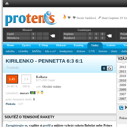
|
Nicole Vaidišová
|
Head Graphene XT E
Monastir
Guadalajara
Zipfel
5
Stephens
7
1
6
Polja
Melnikova
0
Bouzková
5
6
2
Krav
Home
Zprávy
E-Shop
Diskuze
Katalog
Sázky
Galerie
Vi
nabídka
výsledky
žebříčky
kdo a co?
breakpointy
diskuse
L!VE
historie
tikety
chall
VZÁJ
KIRILENKO - PENNETTA 6:3 6:1
2012
Čtvrtfinále
0
2011
2010
Kolkata
1.45
2.4
$175,000
Carpet
2010
2009
24.487 K
500 K
web:
Oficiální stránky
2009
maxav
vyhodnotil:
2007
2007
1
počet shozených tiketů:
Pinkola
4.07
K
SOUTĚŽ O TENISOVÉ RAKETY
Pokud
Zaregistrujte se
, vyplňte si
profil
a můžete vyhrát raketu Babolat nebo Prince