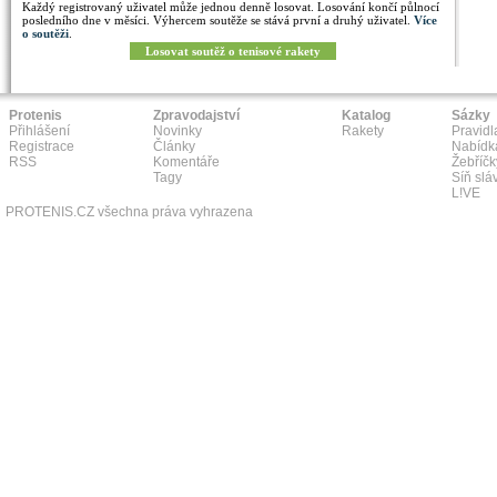
Každý registrovaný uživatel může jednou denně losovat. Losování končí půlnocí
posledního dne v měsíci. Výhercem soutěže se stává první a druhý uživatel.
Více
o soutěži
.
Losovat soutěž o tenisové rakety
Protenis
Zpravodajství
Katalog
Sázky
Přihlášení
Novinky
Rakety
Pravidl
Registrace
Články
Nabídk
RSS
Komentáře
Žebříčk
Tagy
Síň slá
L!VE
PROTENIS.CZ všechna práva vyhrazena