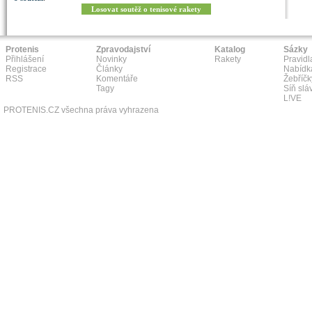
Losovat soutěž o tenisové rakety
Protenis
Zpravodajství
Katalog
Sázky
Přihlášení
Novinky
Rakety
Pravidl
Registrace
Články
Nabídk
RSS
Komentáře
Žebříčk
Tagy
Síň slá
L!VE
PROTENIS.CZ všechna práva vyhrazena