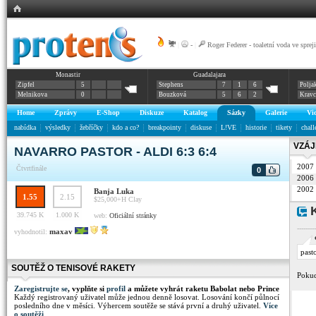
|
-
|
Roger Federer - toaletní voda ve spreji
Monastir
Guadalajara
Zipfel
5
Stephens
7
1
6
Polja
Melnikova
0
Bouzková
5
6
2
Krav
Home
Zprávy
E-Shop
Diskuze
Katalog
Sázky
Galerie
Vi
nabídka
výsledky
žebříčky
kdo a co?
breakpointy
diskuse
L!VE
historie
tikety
chall
VZÁJ
NAVARRO PASTOR - ALDI 6:3 6:4
2007
Čtvrtfinále
0
2006
2002
Banja Luka
1.55
2.15
$25,000+H
Clay
K
39.745 K
1.000 K
web:
Oficiální stránky
--------
maxav
vyhodnotil:
past
SOUTĚŽ O TENISOVÉ RAKETY
Pokud
Zaregistrujte se
, vyplňte si
profil
a můžete vyhrát raketu Babolat nebo Prince
Každý registrovaný uživatel může jednou denně losovat. Losování končí půlnocí
posledního dne v měsíci. Výhercem soutěže se stává první a druhý uživatel.
Více
o soutěži
.