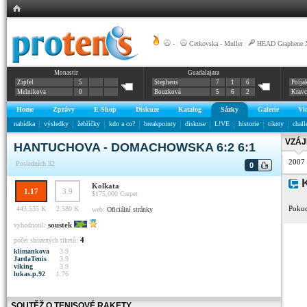
-
|
Cetkovska - Muller
|
HEAD Graphene X
Monastir
Guadalajara
Zipfel
5
Stephens
7
1
6
Polja
Melnikova
0
Bouzková
5
6
2
Krav
Home
Zprávy
E-Shop
Diskuze
Katalog
Sázky
Galerie
Vi
nabídka
výsledky
žebříčky
kdo a co?
breakpointy
diskuse
L!VE
historie
tikety
chall
VZÁJ
HANTUCHOVA - DOMACHOWSKA 6:2 6:1
2007
Posledních 32
0
K
Kolkata
1.17
3.9
$175,000
Carpet
Pokud
443.535 K
2.580 K
web:
Oficiální stránky
soustek
vyhodnotil:
4
počet shozených tiketů:
klimankova
3.9
JardaTenis
3.9
viking
3.9
lukas.p.92
1.76
SOUTĚŽ O TENISOVÉ RAKETY