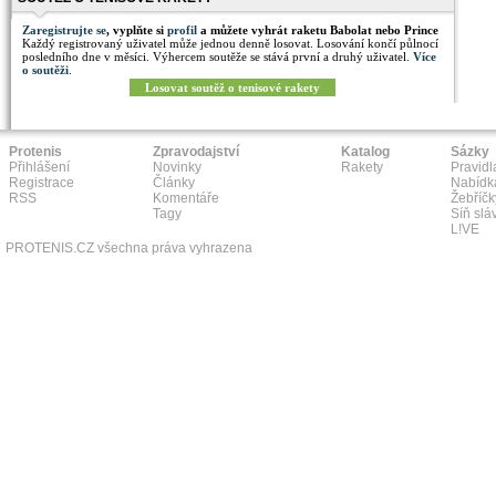
Zaregistrujte se
, vyplňte si
profil
a můžete vyhrát raketu Babolat nebo Prince
Každý registrovaný uživatel může jednou denně losovat. Losování končí půlnocí
posledního dne v měsíci. Výhercem soutěže se stává první a druhý uživatel.
Více
o soutěži
.
Losovat soutěž o tenisové rakety
Protenis
Zpravodajství
Katalog
Sázky
Přihlášení
Novinky
Rakety
Pravidl
Registrace
Články
Nabídk
RSS
Komentáře
Žebříčk
Tagy
Síň slá
L!VE
PROTENIS.CZ všechna práva vyhrazena