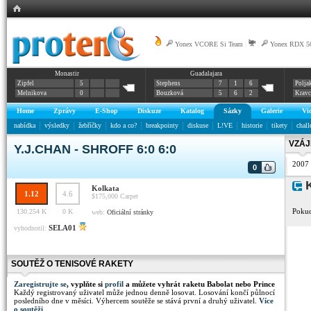
Yonex VCORE Si Team
|
|
Yonex RDX 5
Monastir
Guadalajara
Zipfel
5
Stephens
7
1
6
Polja
Melnikova
0
Bouzková
5
6
2
Krav
Home
Zprávy
E-Shop
Diskuze
Katalog
Sázky
Galerie
Vi
nabídka
výsledky
žebříčky
kdo a co?
breakpointy
diskuse
L!VE
historie
tikety
chall
VZÁJ
Y.J.CHAN - SHROFF 6:0 6:0
2007
0
K
Kolkata
1.12
4.6
$175,000
Carpet
Pokud
130.254 K
0 K
web:
Oficiální stránky
SELA01
vyhodnotil:
SOUTĚŽ O TENISOVÉ RAKETY
Zaregistrujte se
, vyplňte si
profil
a můžete vyhrát raketu Babolat nebo Prince
Každý registrovaný uživatel může jednou denně losovat. Losování končí půlnocí
posledního dne v měsíci. Výhercem soutěže se stává první a druhý uživatel.
Více
o soutěži
.