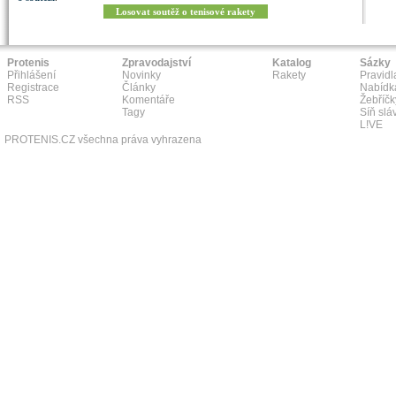
Losovat soutěž o tenisové rakety
Protenis
Zpravodajství
Katalog
Sázky
Přihlášení
Novinky
Rakety
Pravidl
Registrace
Články
Nabídk
RSS
Komentáře
Žebříčk
Tagy
Síň slá
L!VE
PROTENIS.CZ všechna práva vyhrazena