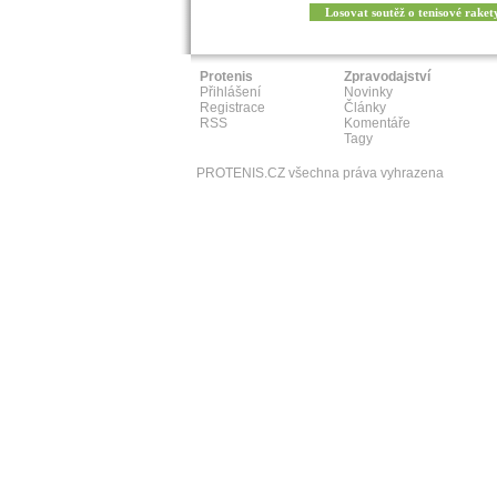
Losovat soutěž o tenisové raket
Protenis
Zpravodajství
Přihlášení
Novinky
Registrace
Články
RSS
Komentáře
Tagy
PROTENIS.CZ všechna práva vyhrazena