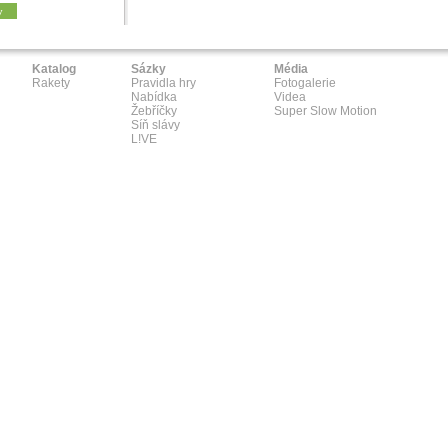
y
Katalog
Sázky
Média
Rakety
Pravidla hry
Fotogalerie
Nabídka
Videa
Žebříčky
Super Slow Motion
Síň slávy
L!VE