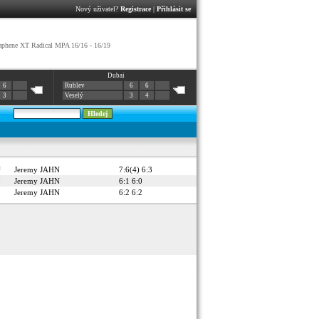
Nový uživatel?
Registrace
|
Přihlásit se
phene XT Radical MPA 16/16 - 16/19
Dubai
6
Rublev
6
6
3
Veselý
3
4
F
Jeremy JAHN
7:6(4) 6:3
F
Jeremy JAHN
6:1 6:0
Jeremy JAHN
6:2 6:2