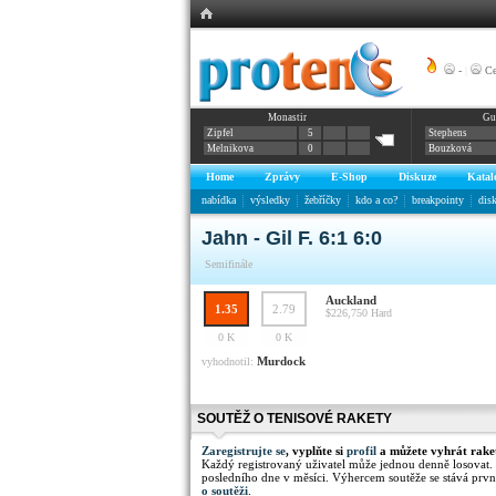
-
|
Ce
Monastir
Gu
Zipfel
5
Stephens
Melnikova
0
Bouzková
Home
Zprávy
E-Shop
Diskuze
Katal
nabídka
výsledky
žebříčky
kdo a co?
breakpointy
dis
Jahn - Gil F. 6:1 6:0
Semifinále
Auckland
1.35
2.79
$226,750
Hard
0 K
0 K
Murdock
vyhodnotil:
SOUTĚŽ O TENISOVÉ RAKETY
Zaregistrujte se
, vyplňte si
profil
a můžete vyhrát rake
Každý registrovaný uživatel může jednou denně losovat.
posledního dne v měsíci. Výhercem soutěže se stává prvn
o soutěži
.