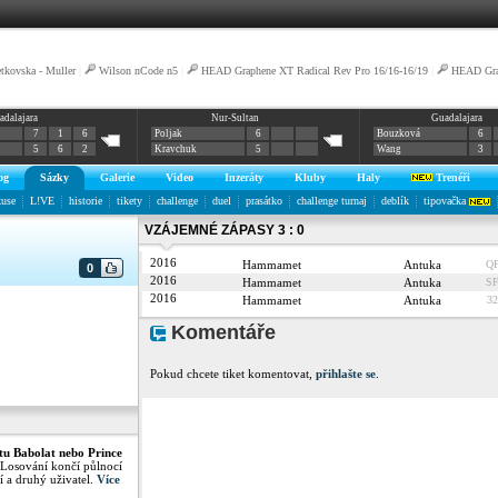
tkovska - Muller
|
Wilson nCode n5
|
HEAD Graphene XT Radical Rev Pro 16/16-16/19
|
HEAD Gra
adalajara
Nur-Sultan
Guadalajara
7
1
6
Poljak
6
Bouzková
6
5
6
2
Kravchuk
5
Wang
3
og
Sázky
Galerie
Video
Inzeráty
Kluby
Haly
Trenéři
kuse
L!VE
historie
tikety
challenge
duel
prasátko
challenge turnaj
deblík
tipovačka
VZÁJEMNÉ ZÁPASY 3 : 0
2016
Hammamet
Antuka
Q
0
2016
Hammamet
Antuka
S
2016
Hammamet
Antuka
32
Komentáře
Pokud chcete tiket komentovat,
přihlašte se
.
tu Babolat nebo Prince
 Losování končí půlnocí
í a druhý uživatel.
Více