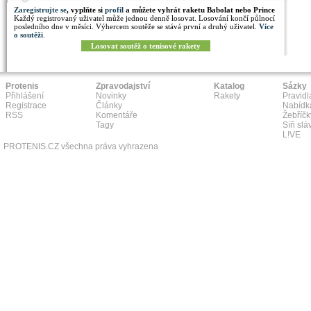
Zaregistrujte se
, vyplňte si
profil
a můžete vyhrát raketu Babolat nebo Prince
Každý registrovaný uživatel může jednou denně losovat. Losování končí půlnocí
posledního dne v měsíci. Výhercem soutěže se stává první a druhý uživatel.
Více
o soutěži
.
Losovat soutěž o tenisové rakety
Protenis
Zpravodajství
Katalog
Sázky
Přihlášení
Novinky
Rakety
Pravidl
Registrace
Články
Nabídk
RSS
Komentáře
Žebříčk
Tagy
Síň slá
L!VE
PROTENIS.CZ všechna práva vyhrazena