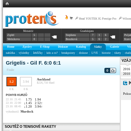
|
Head YOUTEK IG Prestige Pro
|
Wilso
Monastir
Guadalajara
Zipfel
5
Stephens
7
1
6
Polja
Melnikova
0
Bouzková
5
6
2
Krav
Home
Zprávy
E-Shop
Diskuze
Katalog
Sázky
Galerie
Vi
nabídka
výsledky
žebříčky
kdo a co?
breakpointy
diskuse
L!VE
historie
tikety
chall
VZÁJ
Grigelis - Gil F. 6:0 6:1
2016
Finále
0
2010
Auckland
1.2
3.94
K
$226,750
Hard
0 K
0 K
Pokud
POHYB KURZŮ
22.10. 21:45
1.75
1.94
22.10. 22:00
↓
1.45
2.52
↑
23.10. 08:45
↓
1.20
3.94
↑
Murdock
vyhodnotil:
SOUTĚŽ O TENISOVÉ RAKETY