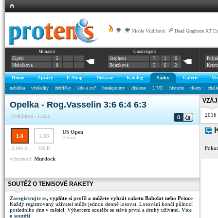
|
Nicole Vaidišová
|
Head Graphene XT E
Monastir
Guadalajara
Zipfel
5
Stephens
7
1
6
Polja
Melnikova
0
Bouzková
5
6
2
Krav
Home
Zprávy
E-Shop
Diskuze
Katalog
Sázky
Galerie
Vi
nabídka
výsledky
žebříčky
kdo a co?
breakpointy
diskuse
L!VE
historie
tikety
chall
VZÁJ
Opelka - Rog.Vasselin 3:6 6:4 6:3
2016
Kvalifikace - 1.kolo
0
K
US Open
1.8
1.88
0
Hard
Pokud
2.846 K
100 K
Murdock
vyhodnotil:
SOUTĚŽ O TENISOVÉ RAKETY
Zaregistrujte se
, vyplňte si
profil
a můžete vyhrát raketu Babolat nebo Prince
Každý registrovaný uživatel může jednou denně losovat. Losování končí půlnocí
posledního dne v měsíci. Výhercem soutěže se stává první a druhý uživatel.
Více
o soutěži
.