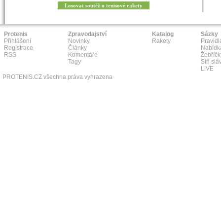
Losovat soutěž o tenisové rakety
Protenis
Zpravodajství
Katalog
Sázky
Přihlášení
Novinky
Rakety
Pravidl
Registrace
Články
Nabídk
RSS
Komentáře
Žebříčk
Tagy
Síň slá
L!VE
PROTENIS.CZ všechna práva vyhrazena