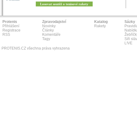
Losovat soutěž o tenisové rakety
Protenis
Zpravodajství
Katalog
Sázky
Přihlášení
Novinky
Rakety
Pravidl
Registrace
Články
Nabídk
RSS
Komentáře
Žebříčk
Tagy
Síň slá
L!VE
PROTENIS.CZ všechna práva vyhrazena