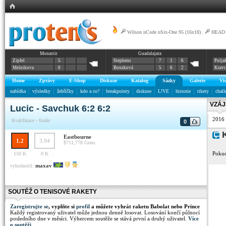
Wilson nCode nSix-One 95 (16x18)
|
HEAD G
Monastir
Guadalajara
Zipfel
5
Stephens
7
1
6
Polja
Melnikova
0
Bouzková
5
6
2
Krav
Home
Zprávy
E-Shop
Diskuze
Katalog
Sázky
Galerie
Vi
nabídka
výsledky
žebříčky
kdo a co?
breakpointy
diskuse
L!VE
historie
tikety
chall
VZÁJ
Lucic - Savchuk 6:2 6:2
2016
Kvalifikace - finále
0
K
Eastbourne
1.2
3.94
$711,778
Grass
Pokud
150 K
0 K
maxav
vyhodnotil:
SOUTĚŽ O TENISOVÉ RAKETY
Zaregistrujte se
, vyplňte si
profil
a můžete vyhrát raketu Babolat nebo Prince
Každý registrovaný uživatel může jednou denně losovat. Losování končí půlnocí
posledního dne v měsíci. Výhercem soutěže se stává první a druhý uživatel.
Více
o soutěži
.