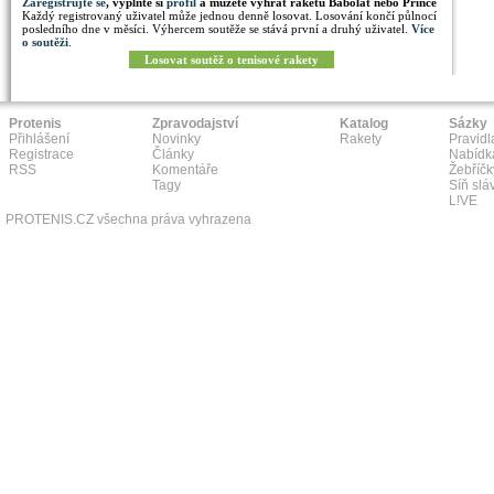
Zaregistrujte se
, vyplňte si
profil
a můžete vyhrát raketu Babolat nebo Prince
Každý registrovaný uživatel může jednou denně losovat. Losování končí půlnocí
posledního dne v měsíci. Výhercem soutěže se stává první a druhý uživatel.
Více
o soutěži
.
Losovat soutěž o tenisové rakety
Protenis
Zpravodajství
Katalog
Sázky
Přihlášení
Novinky
Rakety
Pravidl
Registrace
Články
Nabídk
RSS
Komentáře
Žebříčk
Tagy
Síň slá
L!VE
PROTENIS.CZ všechna práva vyhrazena