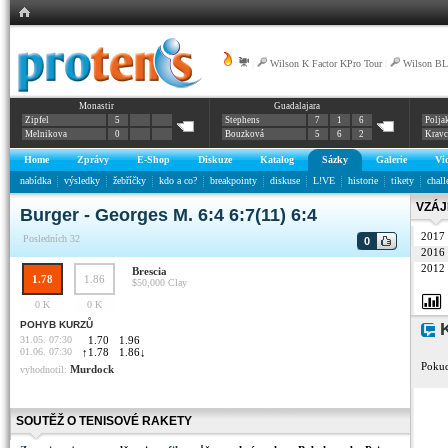
|
Wilson K Factor KPro Tour
|
Wilson BL
Monastir
Guadalajara
Zipfel
5
Stephens
7
1
6
Polja
Melnikova
0
Bouzková
5
6
2
Krav
Home
Zprávy
E-Shop
Diskuze
Katalog
Sázky
Galerie
Vi
nabídka
výsledky
žebříčky
kdo a co?
breakpointy
diskuse
L!VE
historie
tikety
chall
VZÁJ
Burger - Georges M. 6:4 6:7(11) 6:4
2017
Posledních 32
0
2016
2012
Brescia
1.78
1.86
$50,000
Clay
0 K
0 K
POHYB KURZŮ
K
31.05. 07:30
1.70
1.96
01.06. 07:30
↑
1.78
1.86
↓
Pokud
Murdock
vyhodnotil:
SOUTĚŽ O TENISOVÉ RAKETY