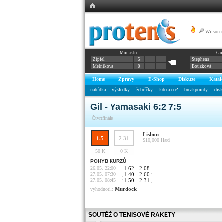
Wilson 
Monastir
Gu
Graphene XT Ra
Zipfel
5
Stephens
Melnikova
0
Bouzková
Home
Zprávy
E-Shop
Diskuze
Katal
nabídka
výsledky
žebříčky
kdo a co?
breakpointy
dis
Gil - Yamasaki 6:2 7:5
Čtvrtfinále
Lisbon
1.5
2.31
$10,000
Hard
50 K
0 K
POHYB KURZŮ
26.05. 22:00
1.62
2.08
27.05. 07:30
↓
1.40
2.60
↑
27.05. 08:45
↑
1.50
2.31
↓
Murdock
vyhodnotil:
SOUTĚŽ O TENISOVÉ RAKETY