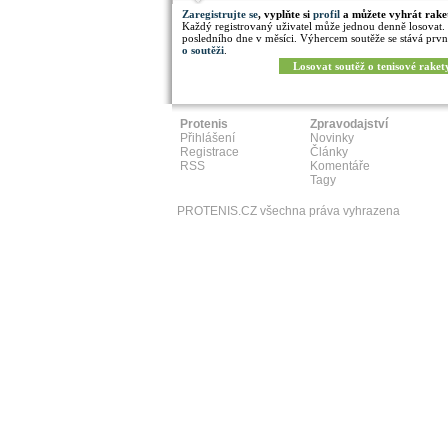
Zaregistrujte se
, vyplňte si
profil
a můžete vyhrát rake
Každý registrovaný uživatel může jednou denně losovat.
posledního dne v měsíci. Výhercem soutěže se stává prvn
o soutěži
.
Losovat soutěž o tenisové raket
Protenis
Zpravodajství
Přihlášení
Novinky
Registrace
Články
RSS
Komentáře
Tagy
PROTENIS.CZ všechna práva vyhrazena