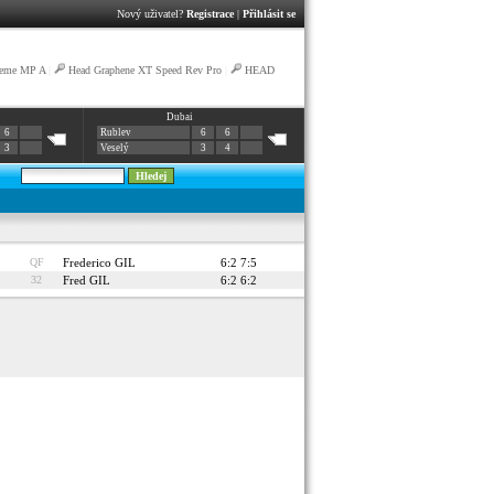
Nový uživatel?
Registrace
|
Přihlásit se
reme MP A
|
Head Graphene XT Speed Rev Pro
|
HEAD
Dubai
6
Rublev
6
6
3
Veselý
3
4
QF
Frederico GIL
6:2 7:5
32
Fred GIL
6:2 6:2