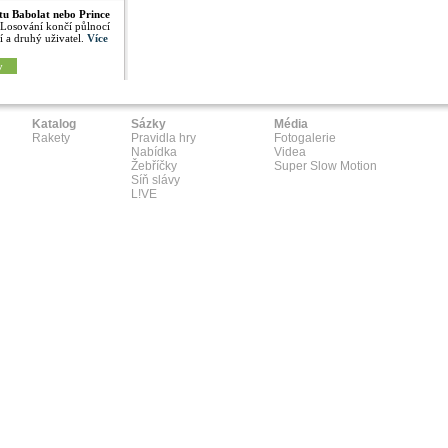
tu Babolat nebo Prince
 Losování končí půlnocí
í a druhý uživatel.
Více
y
Katalog
Sázky
Média
Rakety
Pravidla hry
Fotogalerie
Nabídka
Videa
Žebříčky
Super Slow Motion
Síň slávy
L!VE