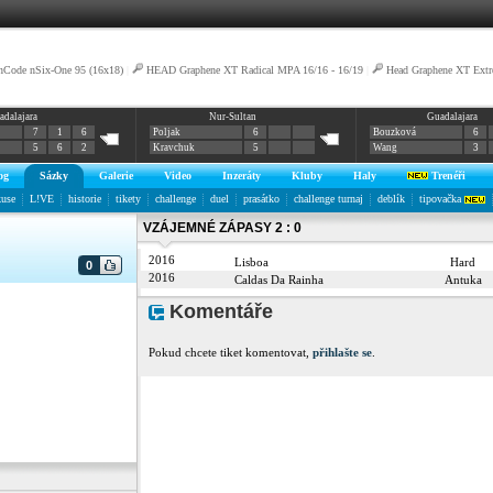
nCode nSix-One 95 (16x18)
|
HEAD Graphene XT Radical MPA 16/16 - 16/19
|
Head Graphene XT Ext
adalajara
Nur-Sultan
Guadalajara
dical Rev Pro 16/16-16/19
7
1
6
Poljak
6
Bouzková
6
5
6
2
Kravchuk
5
Wang
3
og
Sázky
Galerie
Video
Inzeráty
Kluby
Haly
Trenéři
kuse
L!VE
historie
tikety
challenge
duel
prasátko
challenge turnaj
deblík
tipovačka
VZÁJEMNÉ ZÁPASY 2 : 0
2016
Lisboa
Hard
0
2016
Caldas Da Rainha
Antuka
Komentáře
Pokud chcete tiket komentovat,
přihlašte se
.