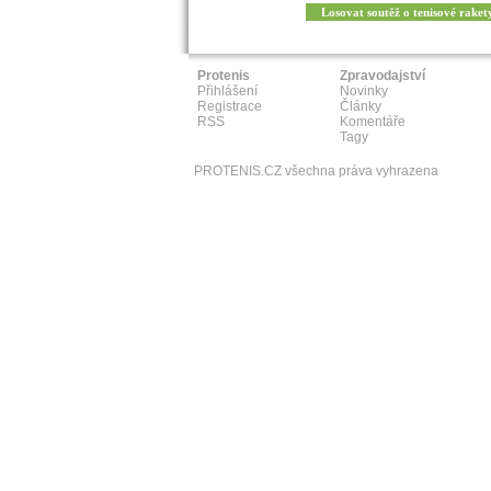
Losovat soutěž o tenisové raket
Protenis
Zpravodajství
Přihlášení
Novinky
Registrace
Články
RSS
Komentáře
Tagy
PROTENIS.CZ všechna práva vyhrazena