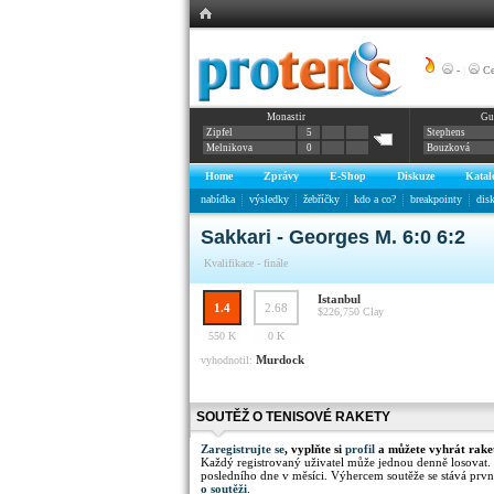
-
|
Ce
Monastir
Gu
Zipfel
5
Stephens
Melnikova
0
Bouzková
Home
Zprávy
E-Shop
Diskuze
Katal
nabídka
výsledky
žebříčky
kdo a co?
breakpointy
dis
Sakkari - Georges M. 6:0 6:2
Kvalifikace - finále
Istanbul
1.4
2.68
$226,750
Clay
550 K
0 K
Murdock
vyhodnotil:
SOUTĚŽ O TENISOVÉ RAKETY
Zaregistrujte se
, vyplňte si
profil
a můžete vyhrát rake
Každý registrovaný uživatel může jednou denně losovat.
posledního dne v měsíci. Výhercem soutěže se stává prvn
o soutěži
.