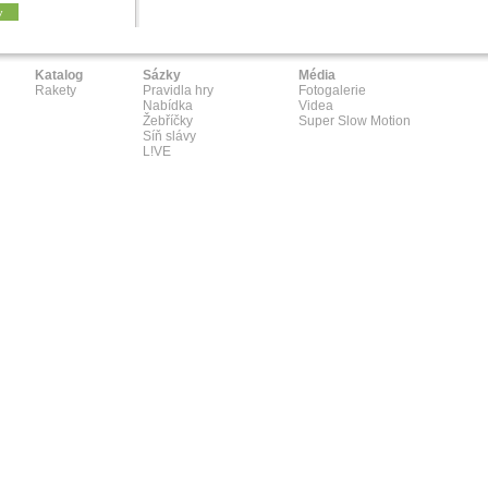
y
Katalog
Sázky
Média
Rakety
Pravidla hry
Fotogalerie
Nabídka
Videa
Žebříčky
Super Slow Motion
Síň slávy
L!VE