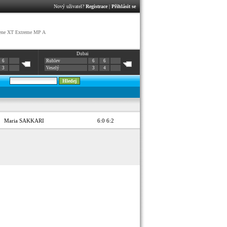
Nový uživatel?
Registrace
|
Přihlásit se
ene XT Extreme MP A
Dubai
6
Rublev
6
6
3
Veselý
3
4
Maria SAKKARI
6:0 6:2