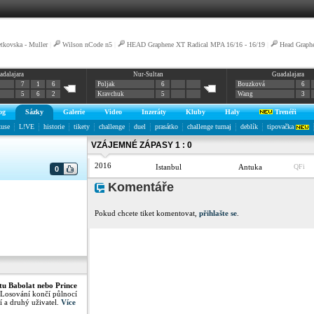
tkovska - Muller
|
Wilson nCode n5
|
HEAD Graphene XT Radical MPA 16/16 - 16/19
|
Head Graph
adalajara
Nur-Sultan
Guadalajara
7
1
6
Poljak
6
Bouzková
6
5
6
2
Kravchuk
5
Wang
3
og
Sázky
Galerie
Video
Inzeráty
Kluby
Haly
Trenéři
kuse
L!VE
historie
tikety
challenge
duel
prasátko
challenge turnaj
deblík
tipovačka
VZÁJEMNÉ ZÁPASY 1 : 0
2016
Istanbul
Antuka
QFi
0
Komentáře
Pokud chcete tiket komentovat,
přihlašte se
.
tu Babolat nebo Prince
 Losování končí půlnocí
í a druhý uživatel.
Více