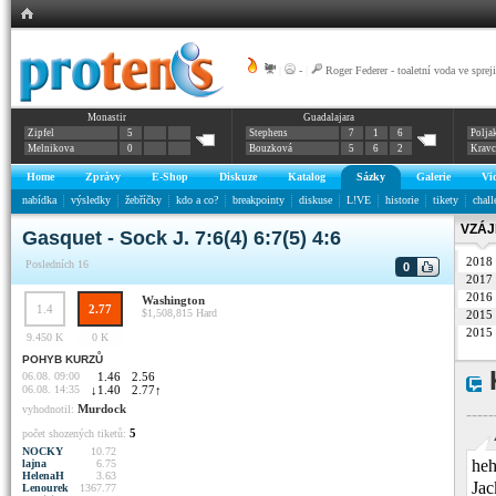
|
-
|
Roger Federer - toaletní voda ve spreji
Monastir
Guadalajara
Zipfel
5
Stephens
7
1
6
Polja
Melnikova
0
Bouzková
5
6
2
Krav
Home
Zprávy
E-Shop
Diskuze
Katalog
Sázky
Galerie
Vi
nabídka
výsledky
žebříčky
kdo a co?
breakpointy
diskuse
L!VE
historie
tikety
chall
VZÁJ
Gasquet - Sock J. 7:6(4) 6:7(5) 4:6
2018
Posledních 16
0
2017
2016
Washington
1.4
2.77
$1,508,815
Hard
2015
2015
9.450 K
0 K
POHYB KURZŮ
06.08. 09:00
1.46
2.56
06.08. 14:35
↓
1.40
2.77
↑
Murdock
vyhodnotil:
----
5
počet shozených tiketů:
NOCKY
10.72
heh
lajna
6.75
HelenaH
3.63
Jac
Lenourek
1367.77