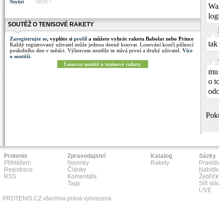
Neytiri
10129.7
Was
log
SOUTĚŽ O TENISOVÉ RAKETY
Zaregistrujte se
, vyplňte si
profil
a můžete vyhrát raketu Babolat nebo Prince
tak
Každý registrovaný uživatel může jednou denně losovat. Losování končí půlnocí
posledního dne v měsíci. Výhercem soutěže se stává první a druhý uživatel.
Více
o soutěži
.
Losovat soutěž o tenisové rakety
mu 
o t
odc
Poku
Protenis
Zpravodajství
Katalog
Sázky
Přihlášení
Novinky
Rakety
Pravidl
Registrace
Články
Nabídk
RSS
Komentáře
Žebříčk
Tagy
Síň slá
L!VE
PROTENIS.CZ všechna práva vyhrazena