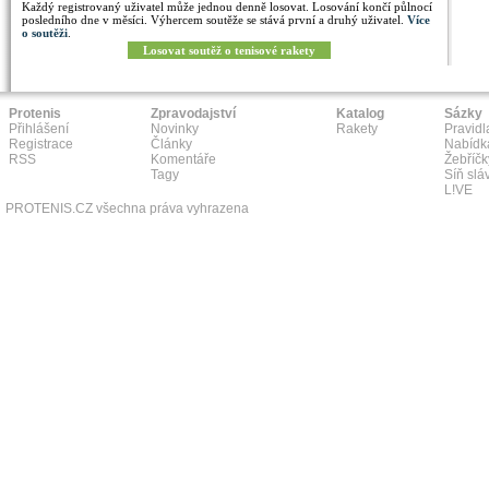
Každý registrovaný uživatel může jednou denně losovat. Losování končí půlnocí
posledního dne v měsíci. Výhercem soutěže se stává první a druhý uživatel.
Více
o soutěži
.
Losovat soutěž o tenisové rakety
Protenis
Zpravodajství
Katalog
Sázky
Přihlášení
Novinky
Rakety
Pravidl
Registrace
Články
Nabídk
RSS
Komentáře
Žebříčk
Tagy
Síň slá
L!VE
PROTENIS.CZ všechna práva vyhrazena