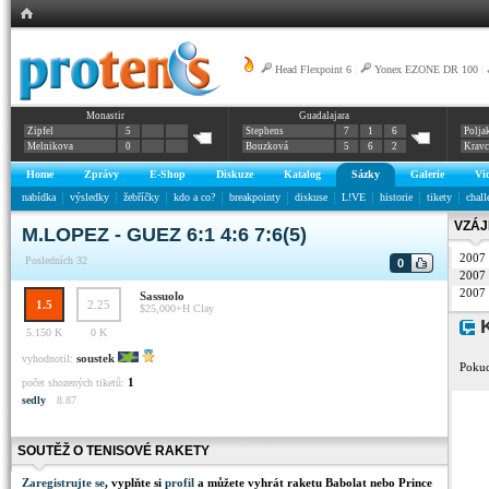
Head Flexpoint 6
|
Yonex EZONE DR 100
|
Monastir
Guadalajara
Zipfel
5
Stephens
7
1
6
Polja
Melnikova
0
Bouzková
5
6
2
Krav
Home
Zprávy
E-Shop
Diskuze
Katalog
Sázky
Galerie
Vi
nabídka
výsledky
žebříčky
kdo a co?
breakpointy
diskuse
L!VE
historie
tikety
chall
VZÁJ
M.LOPEZ - GUEZ 6:1 4:6 7:6(5)
2007
Posledních 32
0
2007
2007
Sassuolo
1.5
2.25
$25,000+H
Clay
K
5.150 K
0 K
soustek
vyhodnotil:
Pokud
1
počet shozených tiketů:
sedly
8.87
SOUTĚŽ O TENISOVÉ RAKETY
Zaregistrujte se
, vyplňte si
profil
a můžete vyhrát raketu Babolat nebo Prince