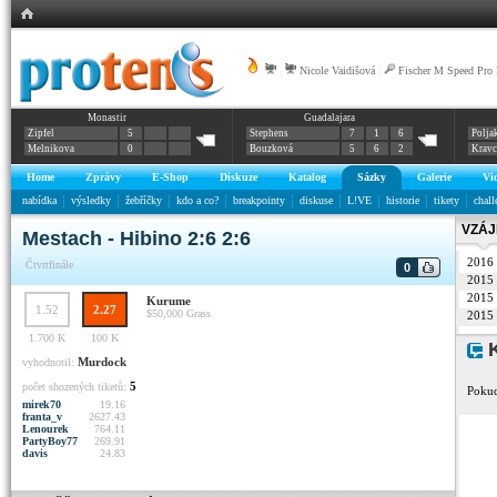
|
Nicole Vaidišová
|
Fischer M Speed Pr
Monastir
Guadalajara
Zipfel
5
Stephens
7
1
6
Polja
Melnikova
0
Bouzková
5
6
2
Krav
Home
Zprávy
E-Shop
Diskuze
Katalog
Sázky
Galerie
Vi
nabídka
výsledky
žebříčky
kdo a co?
breakpointy
diskuse
L!VE
historie
tikety
chall
VZÁJ
Mestach - Hibino 2:6 2:6
2016
Čtvrtfinále
0
2015
2015
Kurume
1.52
2.27
$50,000
Grass
2015
1.700 K
100 K
K
Murdock
vyhodnotil:
5
počet shozených tiketů:
Pokud
mirek70
19.16
franta_v
2627.43
Lenourek
764.11
PartyBoy77
269.91
davis
24.83