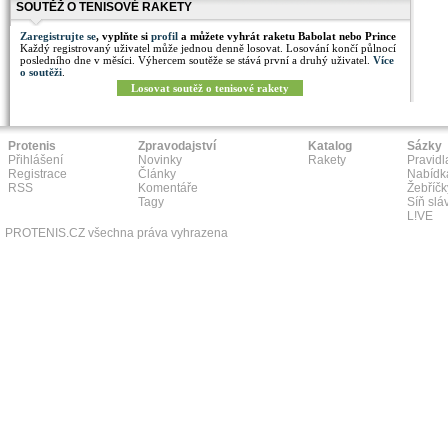
SOUTĚŽ O TENISOVÉ RAKETY
Zaregistrujte se
, vyplňte si
profil
a můžete vyhrát raketu Babolat nebo Prince
Každý registrovaný uživatel může jednou denně losovat. Losování končí půlnocí
posledního dne v měsíci. Výhercem soutěže se stává první a druhý uživatel.
Více
o soutěži
.
Losovat soutěž o tenisové rakety
Protenis
Zpravodajství
Katalog
Sázky
Přihlášení
Novinky
Rakety
Pravidl
Registrace
Články
Nabídk
RSS
Komentáře
Žebříčk
Tagy
Síň slá
L!VE
PROTENIS.CZ všechna práva vyhrazena