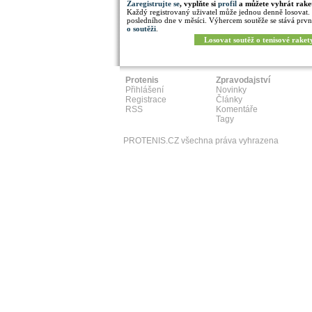
Zaregistrujte se
, vyplňte si
profil
a můžete vyhrát rake
Každý registrovaný uživatel může jednou denně losovat.
posledního dne v měsíci. Výhercem soutěže se stává prvn
o soutěži
.
Losovat soutěž o tenisové raket
Protenis
Zpravodajství
Přihlášení
Novinky
Registrace
Články
RSS
Komentáře
Tagy
PROTENIS.CZ všechna práva vyhrazena