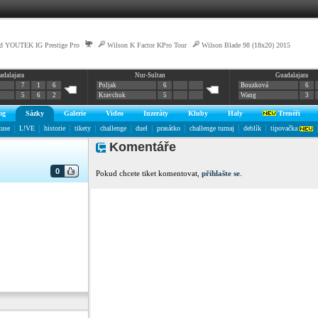
d YOUTEK IG Prestige Pro
|
|
Wilson K Factor KPro Tour
|
Wilson Blade 98 (18x20) 2015
adalajara
Nur-Sultan
Guadalajara
7
1
6
Poljak
6
Bouzková
6
5
6
2
Kravchuk
5
Wang
3
og
Sázky
Galerie
Video
Inzeráty
Kluby
Haly
Trenéři
kuse
L!VE
historie
tikety
challenge
duel
prasátko
challenge turnaj
deblík
tipovačka
Komentáře
0
Pokud chcete tiket komentovat,
přihlašte se
.