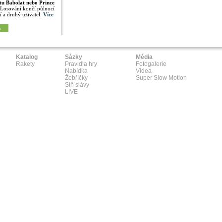
tu Babolat nebo Prince
 Losování končí půlnocí
í a druhý uživatel.
Více
y
Katalog
Sázky
Média
Rakety
Pravidla hry
Fotogalerie
Nabídka
Videa
Žebříčky
Super Slow Motion
Síň slávy
L!VE