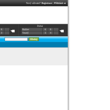
Nový uživatel?
Registrace
|
Přihlásit se
Dubai
6
Rublev
6
6
3
Veselý
3
4