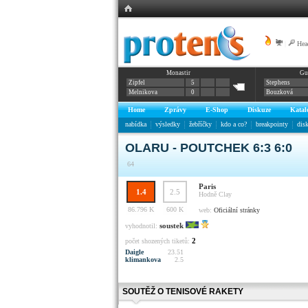
|
Hea
Monastir
Gu
Zipfel
5
Stephens
Melnikova
0
Bouzková
Home
Zprávy
E-Shop
Diskuze
Katal
nabídka
výsledky
žebříčky
kdo a co?
breakpointy
dis
OLARU - POUTCHEK 6:3 6:0
64
Paris
1.4
2.5
Hodně
Clay
86.796 K
600 K
web:
Oficiální stránky
soustek
vyhodnotil:
2
počet shozených tiketů:
Daigle
23.51
klimankova
2.5
SOUTĚŽ O TENISOVÉ RAKETY