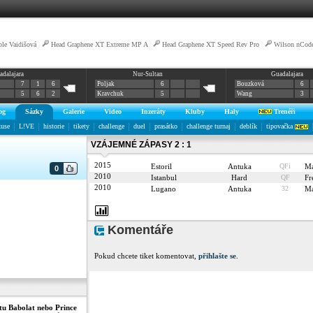
ole Vaidišová
|
Head Graphene XT Extreme MP A
|
Head Graphene XT Speed Rev Pro
|
Wilson nCod
adalajara
Nur-Sultan
Guadalajara
7
1
6
Poljak
6
Bouzková
6
5
6
2
Kravchuk
5
Wang
3
og
Sázky
Galerie
Video
Inzeráty
Kluby
Haly
Trenéři
kuse
L!VE
historie
tikety
challenge
duel
prasátko
challenge turnaj
deblík
tipovačka
VZÁJEMNÉ ZÁPASY 2 : 1
2015
Estoril
Antuka
QFi
Ma
0
2010
Istanbul
Hard
QF
Fr
2010
Lugano
Antuka
32
Ma
Komentáře
Pokud chcete tiket komentovat,
přihlašte se
.
tu Babolat nebo Prince