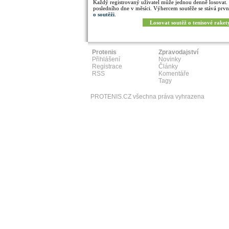
Každý registrovaný uživatel může jednou denně losovat.
posledního dne v měsíci. Výhercem soutěže se stává prvn
o soutěži
.
Losovat soutěž o tenisové raket
Protenis
Zpravodajství
Přihlášení
Novinky
Registrace
Články
RSS
Komentáře
Tagy
PROTENIS.CZ všechna práva vyhrazena