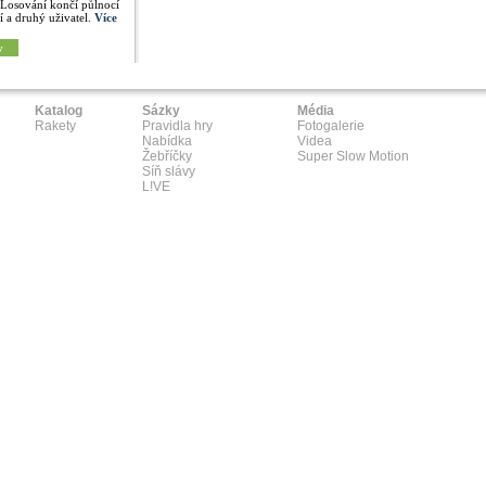
 Losování končí půlnocí
í a druhý uživatel.
Více
y
Katalog
Sázky
Média
Rakety
Pravidla hry
Fotogalerie
Nabídka
Videa
Žebříčky
Super Slow Motion
Síň slávy
L!VE