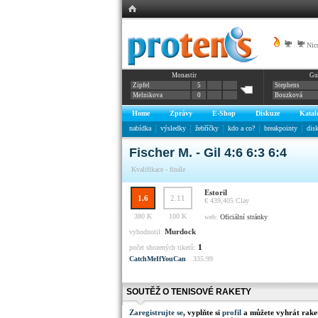
|
Nic
Monastir
Gu
Zipfel
5
Stephens
Melnikova
0
Bouzková
Home
Zprávy
E-Shop
Diskuze
Katal
nabídka
výsledky
žebříčky
kdo a co?
breakpointy
dis
Fischer M. - Gil 4:6 6:3 6:4
Kvalifikace - finále
Estoril
1.6
2.11
€ 439,405
Clay
380 K
100 K
web:
Oficiální stránky
Murdock
vyhodnotil:
1
počet shozených tiketů:
CatchMeIfYouCan
335.99
SOUTĚŽ O TENISOVÉ RAKETY
Zaregistrujte se
, vyplňte si
profil
a můžete vyhrát rake