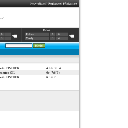
Nový uživatel?
Registrace
|
Přihlásit se
e n5
Dubai
6
Rublev
6
6
3
Veselý
3
4
rtin FISCHER
4:6 6:3 6:4
ederico GIL
6:4 7:6(9)
rtin FISCHER
6:3 6:2