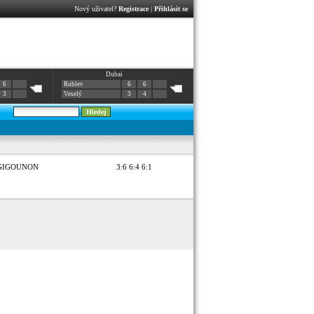
Nový uživatel?
Registrace
|
Přihlásit se
Dubai
6
Rublev
6
6
3
Veselý
3
4
 GIGOUNON
3:6 6:4 6:1