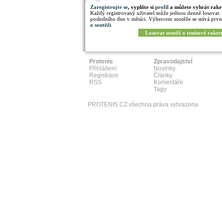
Zaregistrujte se
, vyplňte si
profil
a můžete vyhrát rake
Každý registrovaný uživatel může jednou denně losovat.
posledního dne v měsíci. Výhercem soutěže se stává prvn
o soutěži
.
Losovat soutěž o tenisové raket
Protenis
Zpravodajství
Přihlášení
Novinky
Registrace
Články
RSS
Komentáře
Tagy
PROTENIS.CZ všechna práva vyhrazena