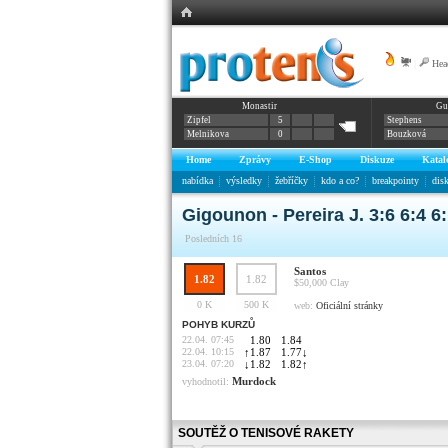
|
Hea
Monastir
Gu
Zipfel
5
Stephens
Melnikova
0
Bouzková
Home
Zprávy
E-Shop
Diskuze
Katal
nabídka
výsledky
žebříčky
kdo a co?
breakpointy
dis
Gigounon - Pereira J. 3:6 6:4 6
Posledních 16
Santos
1.82
1.82
$50,000
Clay
0 K
500 K
web:
Oficiální stránky
POHYB KURZŮ
22.04. 07:45
1.80
1.84
22.04. 10:15
↑
1.87
1.77
↓
23.04. 07:20
↓
1.82
1.82
↑
Murdock
vyhodnotil:
SOUTĚŽ O TENISOVÉ RAKETY