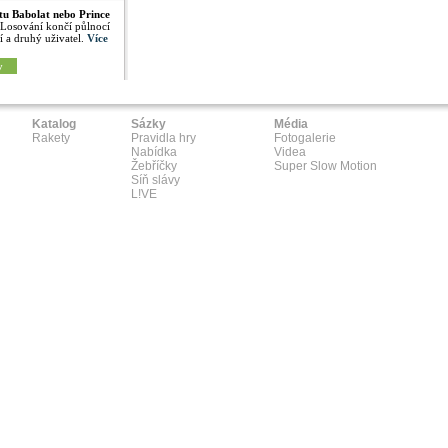
tu Babolat nebo Prince
 Losování končí půlnocí
í a druhý uživatel.
Více
y
Katalog
Sázky
Média
Rakety
Pravidla hry
Fotogalerie
Nabídka
Videa
Žebříčky
Super Slow Motion
Síň slávy
L!VE