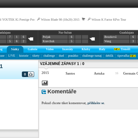
d YOUTEK IG Prestige Pro
|
Wilson Blade 98 (18x20) 2015
|
|
Wilson K Factor KPro Tour
adalajara
Nur-Sultan
Guadalajara
7
1
6
Poljak
6
Bouzková
6
5
6
2
Kravchuk
5
Wang
3
og
Sázky
Galerie
Video
Inzeráty
Kluby
Haly
Trenéři
kuse
L!VE
historie
tikety
challenge
duel
prasátko
challenge turnaj
deblík
tipovačka
VZÁJEMNÉ ZÁPASY 1 : 0
:1
2015
Santos
Antuka
16
Germain
0
Komentáře
Pokud chcete tiket komentovat,
přihlašte se
.