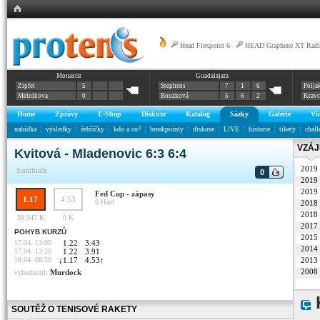
Head Flexpoint 6
|
HEAD Graphene XT Radic
Monastir
Guadalajara
Zipfel
5
Stephens
7
1
6
Polja
Melnikova
0
Bouzková
5
6
2
Krav
Home
Zprávy
E-Shop
Diskuze
Katalog
Sázky
Galerie
Vi
nabídka
výsledky
žebříčky
kdo a co?
breakpointy
diskuse
L!VE
historie
tikety
chall
VZÁJ
Kvitová - Mladenovic 6:3 6:4
2019
Semifinále
0
2019
2019
Fed Cup - zápasy
1.17
4.53
0
Hard
2018
2018
39.347 K
0 K
2017
POHYB KURZŮ
2015
17.04. 13:05
1.22
3.43
2014
17.04. 13:20
1.22
3.91
18.04. 08:50
↓
1.17
4.53
↑
2013
2008
Murdock
vyhodnotil:
SOUTĚŽ O TENISOVÉ RAKETY