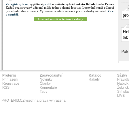
----
Zaregistrujte se
, vyplňte si
profil
a můžete vyhrát raketu Babolat nebo Prince
Každý registrovaný uživatel může jednou denně losovat. Losování končí půlnocí
posledního dne v měsíci. Výhercem soutěže se stává první a druhý uživatel.
Více
pro
o soutěži
.
Losovat soutěž o tenisové rakety
Hel
tak
Poku
Protenis
Zpravodajství
Katalog
Sázky
Přihlášení
Novinky
Rakety
Pravidl
Registrace
Články
Nabídk
RSS
Komentáře
Žebříčk
Tagy
Síň slá
L!VE
PROTENIS.CZ všechna práva vyhrazena