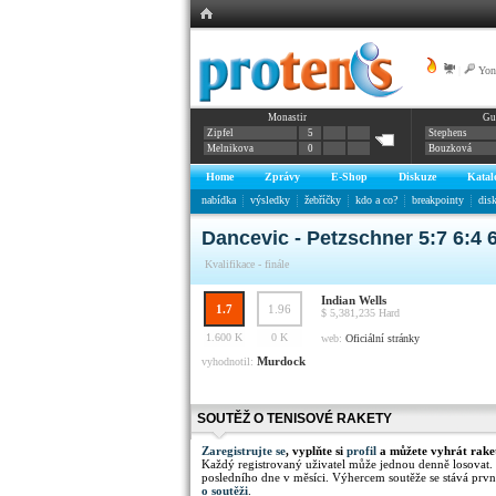
|
Yon
Monastir
Gu
Zipfel
5
Stephens
Melnikova
0
Bouzková
Home
Zprávy
E-Shop
Diskuze
Katal
nabídka
výsledky
žebříčky
kdo a co?
breakpointy
dis
Dancevic - Petzschner 5:7 6:4 
Kvalifikace - finále
Indian Wells
1.7
1.96
$ 5,381,235
Hard
1.600 K
0 K
web:
Oficiální stránky
Murdock
vyhodnotil:
SOUTĚŽ O TENISOVÉ RAKETY
Zaregistrujte se
, vyplňte si
profil
a můžete vyhrát rake
Každý registrovaný uživatel může jednou denně losovat.
posledního dne v měsíci. Výhercem soutěže se stává prvn
o soutěži
.