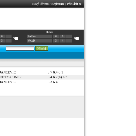
Nový uživatel?
Registrace
|
Přihlásit se
Dubai
6
Rublev
6
6
3
Veselý
3
4
 DANCEVIC
5:7 6:4 6:1
pp PETZSCHNER
6:4 6:7(6) 6:3
 DANCEVIC
6:3 6:4