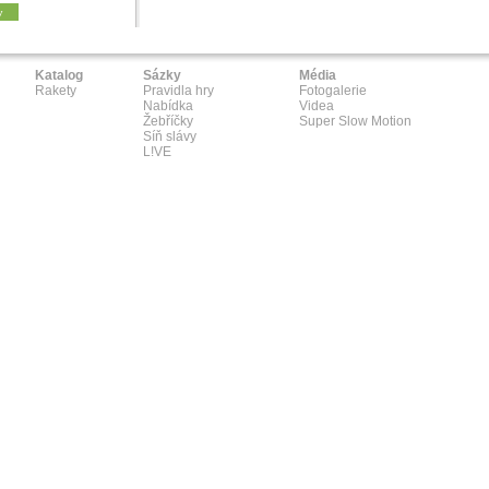
y
Katalog
Sázky
Média
Rakety
Pravidla hry
Fotogalerie
Nabídka
Videa
Žebříčky
Super Slow Motion
Síň slávy
L!VE