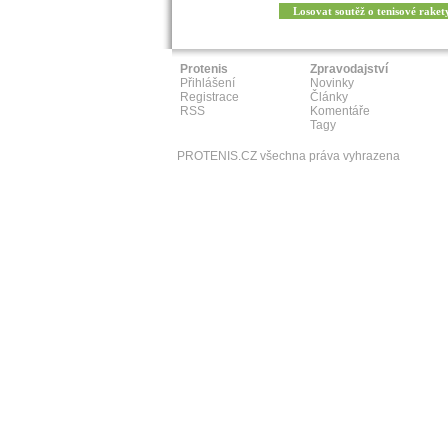
Losovat soutěž o tenisové raket
Protenis
Zpravodajství
Přihlášení
Novinky
Registrace
Články
RSS
Komentáře
Tagy
PROTENIS.CZ všechna práva vyhrazena