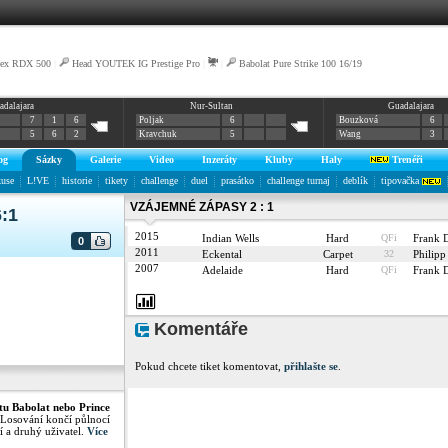
ex RDX 500
|
Head YOUTEK IG Prestige Pro
|
|
Babolat Pure Strike 100 16/19
adalajara
Nur-Sultan
Guadalajara
7
1
6
Poljak
6
Bouzková
6
5
6
2
Kravchuk
5
Wang
3
og
Sázky
Galerie
Video
Inzeráty
Kluby
Haly
Trenéři
kuse
L!VE
historie
tikety
challenge
duel
prasátko
challenge turnaj
deblík
tipovačka
VZÁJEMNÉ ZÁPASY 2 : 1
6:1
2015
Indian Wells
Hard
QFi
Frank
0
2011
Eckental
Carpet
32
Phili
2007
Adelaide
Hard
QFi
Frank
Komentáře
Pokud chcete tiket komentovat,
přihlašte se
.
tu Babolat nebo Prince
 Losování končí půlnocí
í a druhý uživatel.
Více