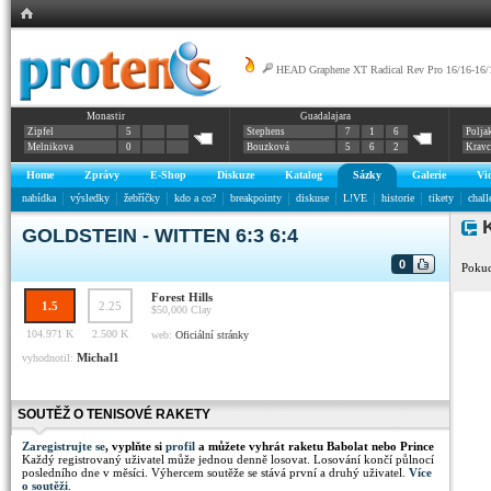
HEAD Graphene XT Radical Rev Pro 16/16-16/
Monastir
Guadalajara
Zipfel
5
Stephens
7
1
6
Polja
Melnikova
0
Bouzková
5
6
2
Krav
Home
Zprávy
E-Shop
Diskuze
Katalog
Sázky
Galerie
Vi
nabídka
výsledky
žebříčky
kdo a co?
breakpointy
diskuse
L!VE
historie
tikety
chall
K
GOLDSTEIN - WITTEN 6:3 6:4
0
Pokud
Forest Hills
1.5
2.25
$50,000
Clay
104.971 K
2.500 K
web:
Oficiální stránky
Michal1
vyhodnotil:
SOUTĚŽ O TENISOVÉ RAKETY
Zaregistrujte se
, vyplňte si
profil
a můžete vyhrát raketu Babolat nebo Prince
Každý registrovaný uživatel může jednou denně losovat. Losování končí půlnocí
posledního dne v měsíci. Výhercem soutěže se stává první a druhý uživatel.
Více
o soutěži
.