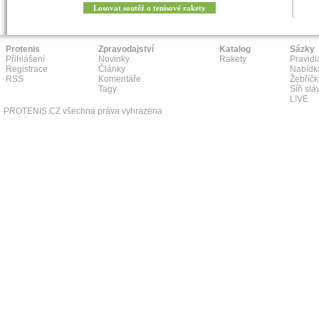
Losovat soutěž o tenisové rakety
Protenis
Zpravodajství
Katalog
Sázky
Přihlášení
Novinky
Rakety
Pravidl
Registrace
Články
Nabídk
RSS
Komentáře
Žebříčk
Tagy
Síň slá
L!VE
PROTENIS.CZ všechna práva vyhrazena