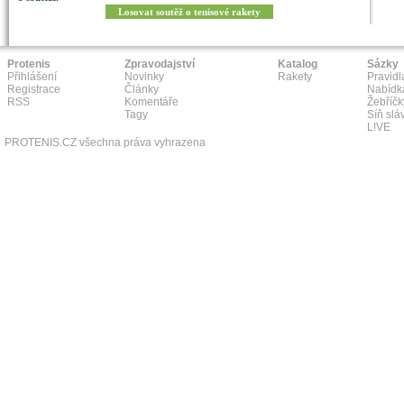
Losovat soutěž o tenisové rakety
Protenis
Zpravodajství
Katalog
Sázky
Přihlášení
Novinky
Rakety
Pravidl
Registrace
Články
Nabídk
RSS
Komentáře
Žebříčk
Tagy
Síň slá
L!VE
PROTENIS.CZ všechna práva vyhrazena