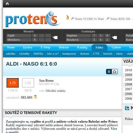
Yonex VCORE Si Team
|
Yonex RDX 500
|
Monastir
Guadalajara
Zipfel
5
Stephens
7
1
6
Polja
Melnikova
0
Bouzková
5
6
2
Krav
Home
Zprávy
E-Shop
Diskuze
Katalog
Sázky
Galerie
Vi
nabídka
výsledky
žebříčky
kdo a co?
breakpointy
diskuse
L!VE
historie
tikety
chall
VZÁJ
ALDI - NASO 6:1 6:0
2010
0
2009
2008
San Remo
1.75
1.85
$25,000+H
Clay
2008
2007
1.100 K
500 K
web:
Oficiální stránky
2006
SELA01
vyhodnotil:
2006
K
SOUTĚŽ O TENISOVÉ RAKETY
Pokud
Zaregistrujte se
, vyplňte si
profil
a můžete vyhrát raketu Babolat nebo Prince
Každý registrovaný uživatel může jednou denně losovat. Losování končí půlnocí
posledního dne v měsíci. Výhercem soutěže se stává první a druhý uživatel.
Více
o soutěži
.