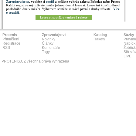
Zaregistrujte se
, vyplňte si
profil
a můžete vyhrát raketu Babolat nebo Prince
Každý registrovaný uživatel může jednou denně losovat. Losování končí půlnocí
posledního dne v měsíci. Výhercem soutěže se stává první a druhý uživatel.
Více
o soutěži
.
Losovat soutěž o tenisové rakety
Protenis
Zpravodajství
Katalog
Sázky
Přihlášení
Novinky
Rakety
Pravidl
Registrace
Články
Nabídk
RSS
Komentáře
Žebříčk
Tagy
Síň slá
L!VE
PROTENIS.CZ všechna práva vyhrazena