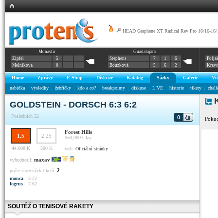
HEAD Graphene XT Radical Rev Pro 16/16-16/
Monastir
Guadalajara
Zipfel
5
Stephens
7
1
6
Polja
Melnikova
0
Bouzková
5
6
2
Krav
Home
Zprávy
E-Shop
Diskuze
Katalog
Sázky
Galerie
Vi
nabídka
výsledky
žebříčky
kdo a co?
breakpointy
diskuse
L!VE
historie
tikety
chall
K
GOLDSTEIN - DORSCH 6:3 6:2
Posledních 32
0
Pokud
Forest Hills
1.5
2.25
$50,000
Clay
44.008 K
500 K
web:
Oficiální stránky
maxav
vyhodnotil:
2
počet shozených tiketů:
monca
3.22
logrus
7.62
SOUTĚŽ O TENISOVÉ RAKETY