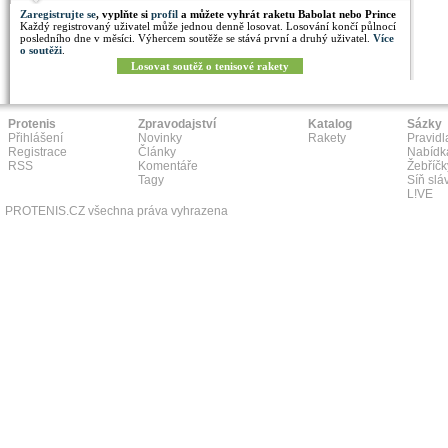
Zaregistrujte se
, vyplňte si
profil
a můžete vyhrát raketu Babolat nebo Prince
Každý registrovaný uživatel může jednou denně losovat. Losování končí půlnocí
posledního dne v měsíci. Výhercem soutěže se stává první a druhý uživatel.
Více
o soutěži
.
Losovat soutěž o tenisové rakety
Protenis
Zpravodajství
Katalog
Sázky
Přihlášení
Novinky
Rakety
Pravidl
Registrace
Články
Nabídk
RSS
Komentáře
Žebříčk
Tagy
Síň slá
L!VE
PROTENIS.CZ všechna práva vyhrazena