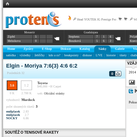
Head YOUTEK IG Prestige Pro
|
|
|
Wi
Monastir
Guadalajara
Zipfel
5
Stephens
7
1
6
Polja
Melnikova
0
Bouzková
5
6
2
Krav
Home
Zprávy
E-Shop
Diskuze
Katalog
Sázky
Galerie
Vi
nabídka
výsledky
žebříčky
kdo a co?
breakpointy
diskuse
L!VE
historie
tikety
chall
VZÁJ
Elgin - Moriya 7:6(3) 4:6 6:2
2014
Posledních 32
0
Toyota
3.6
1.2
$40,000 +H
Carpet
K
0 K
2.700 K
web:
Oficiální stránky
Murdock
vyhodnotil:
Pokud
3
počet shozených tiketů:
emilplacek
2.83
emilplacek
2.7
NOCKY
6.86
SOUTĚŽ O TENISOVÉ RAKETY