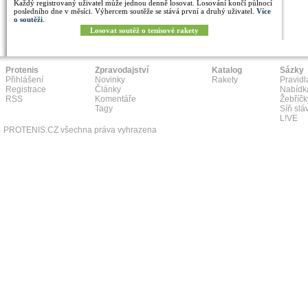
Každý registrovaný uživatel může jednou denně losovat. Losování končí půlnocí
posledního dne v měsíci. Výhercem soutěže se stává první a druhý uživatel.
Více
o soutěži
.
Losovat soutěž o tenisové rakety
Protenis
Zpravodajství
Katalog
Sázky
Přihlášení
Novinky
Rakety
Pravidl
Registrace
Články
Nabídk
RSS
Komentáře
Žebříčk
Tagy
Síň slá
L!VE
PROTENIS.CZ všechna práva vyhrazena