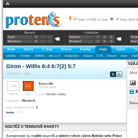
Yonex VCORE Si Team
|
|
Yonex RDX 5
Monastir
Guadalajara
Zipfel
5
Stephens
7
1
6
Polja
Melnikova
0
Bouzková
5
6
2
Krav
Home
Zprávy
E-Shop
Diskuze
Katalog
Sázky
Galerie
Vi
nabídka
výsledky
žebříčky
kdo a co?
breakpointy
diskuse
L!VE
historie
tikety
chall
VZÁJ
Giron - Willis 6:4 6:7(2) 5:7
2014
Kvalifikace - finále
0
Knoxville
1.48
2.3
$50,000
Hard
K
1.050 K
0 K
web:
Oficiální stránky
Murdock
vyhodnotil:
Pokud
1
počet shozených tiketů:
momo
1.72
SOUTĚŽ O TENISOVÉ RAKETY
Zaregistrujte se
, vyplňte si
profil
a můžete vyhrát raketu Babolat nebo Prince