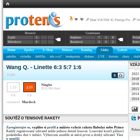
|
|
Head YOUTEK IG Prestige Pro
|
Wi
Monastir
Guadalajara
Zipfel
5
Stephens
7
1
6
Polja
Melnikova
0
Bouzková
5
6
2
Krav
Home
Zprávy
E-Shop
Diskuze
Katalog
Sázky
Galerie
Vi
nabídka
výsledky
žebříčky
kdo a co?
breakpointy
diskuse
L!VE
historie
tikety
chall
VZÁJ
Wang Q. - Linette 6:3 5:7 1:6
2022
Finále
0
2018
2018
Ningbo
1.55
2.15
$125,000
Hard
2015
2014
0 K
0 K
2014
Murdock
vyhodnotil:
K
SOUTĚŽ O TENISOVÉ RAKETY
Zaregistrujte se
, vyplňte si
profil
a můžete vyhrát raketu Babolat nebo Prince
Pokud
Každý registrovaný uživatel může jednou denně losovat. Losování končí půlnocí
posledního dne v měsíci. Výhercem soutěže se stává první a druhý uživatel.
Více
o soutěži
.