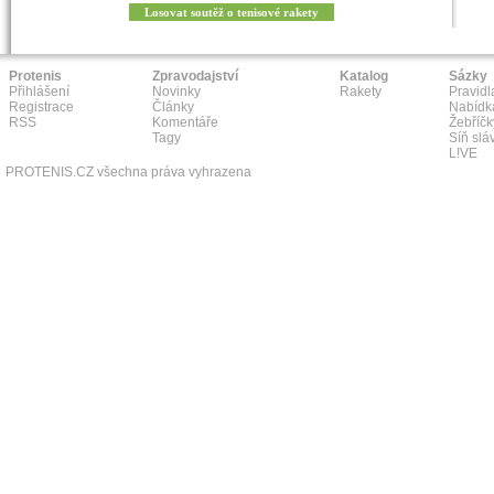
Losovat soutěž o tenisové rakety
Protenis
Zpravodajství
Katalog
Sázky
Přihlášení
Novinky
Rakety
Pravidl
Registrace
Články
Nabídk
RSS
Komentáře
Žebříčk
Tagy
Síň slá
L!VE
PROTENIS.CZ všechna práva vyhrazena