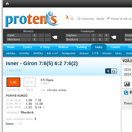
-
|
Cetkovska - Muller
|
Wilson nCode n5
Monastir
Guadalajara
Zipfel
5
Stephens
7
1
6
Polja
Melnikova
0
Bouzková
5
6
2
Krav
Home
Zprávy
E-Shop
Diskuze
Katalog
Sázky
Galerie
Vi
nabídka
výsledky
žebříčky
kdo a co?
breakpointy
diskuse
L!VE
historie
tikety
chall
VZÁJ
Isner - Giron 7:6(5) 6:2 7:6(2)
2020
1.kolo (128)
0
2014
US Open
1.05
8.14
0
Hard
103.627 K
500 K
web:
Oficiální stránky
K
POHYB KURZŮ
22.08. 08:50
1.06
7.58
Pokud
25.08. 09:15
1.06
11.00
26.08. 09:02
↓
1.05
8.14
↑
Murdock
vyhodnotil:
1
počet shozených tiketů:
bousa
7.58