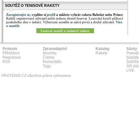
SOUTĚŽ O TENISOVÉ RAKETY
Zaregistrujte se
, vyplňte si
profil
a můžete vyhrát raketu Babolat nebo Prince
Každý registrovaný uživatel může jednou denně losovat. Losování končí půlnocí
posledního dne v měsíci. Výhercem soutěže se stává první a druhý uživatel.
Více
o soutěži
.
Losovat soutěž o tenisové rakety
Protenis
Zpravodajství
Katalog
Sázky
Přihlášení
Novinky
Rakety
Pravidl
Registrace
Články
Nabídk
RSS
Komentáře
Žebříčk
Tagy
Síň slá
L!VE
PROTENIS.CZ všechna práva vyhrazena