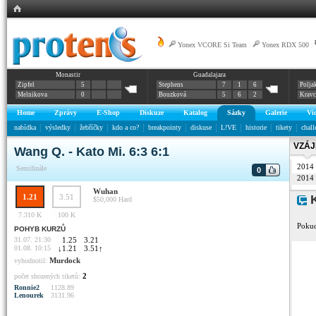
Yonex VCORE Si Team
|
Yonex RDX 500
|
Monastir
Guadalajara
Zipfel
5
Stephens
7
1
6
Polja
Melnikova
0
Bouzková
5
6
2
Krav
Home
Zprávy
E-Shop
Diskuze
Katalog
Sázky
Galerie
Vi
nabídka
výsledky
žebříčky
kdo a co?
breakpointy
diskuse
L!VE
historie
tikety
chall
VZÁJ
Wang Q. - Kato Mi. 6:3 6:1
2014
Semifinále
0
2014
Wuhan
1.21
3.51
K
$50,000
Hard
7.310 K
100 K
Pokud
POHYB KURZŮ
31.07. 21:30
1.25
3.21
01.08. 10:15
↓
1.21
3.51
↑
Murdock
vyhodnotil:
2
počet shozených tiketů:
Ronnie2
1128.89
Lenourek
3131.96