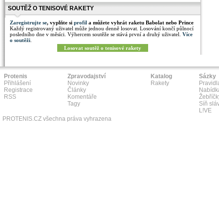
SOUTĚŽ O TENISOVÉ RAKETY
Zaregistrujte se
, vyplňte si
profil
a můžete vyhrát raketu Babolat nebo Prince
Každý registrovaný uživatel může jednou denně losovat. Losování končí půlnocí
posledního dne v měsíci. Výhercem soutěže se stává první a druhý uživatel.
Více
o soutěži
.
Losovat soutěž o tenisové rakety
Protenis
Zpravodajství
Katalog
Sázky
Přihlášení
Novinky
Rakety
Pravidl
Registrace
Články
Nabídk
RSS
Komentáře
Žebříčk
Tagy
Síň slá
L!VE
PROTENIS.CZ všechna práva vyhrazena