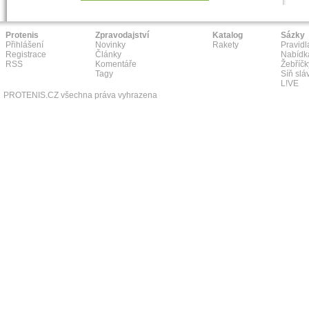
Protenis
Zpravodajství
Katalog
Sázky
Přihlášení
Novinky
Rakety
Pravidl
Registrace
Články
Nabídk
RSS
Komentáře
Žebříčk
Tagy
Síň slá
L!VE
PROTENIS.CZ všechna práva vyhrazena