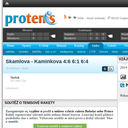
|
Vrňák - Veselý (tiebreak)
|
HEAD Graphen
Monastir
Guadalajara
Zipfel
5
Stephens
7
1
6
Polja
Melnikova
0
Bouzková
5
6
2
Krav
Home
Zprávy
E-Shop
Diskuze
Katalog
Sázky
Galerie
Vi
nabídka
výsledky
žebříčky
kdo a co?
breakpointy
diskuse
L!VE
historie
tikety
chall
VZÁJ
Skamlova - Kaminkova 4:6 6:1 6:4
2014
Kvalifikace - finále
0
Siofok
$25,000
Clay
K
vyhodnotil:
Pokud
SOUTĚŽ O TENISOVÉ RAKETY
Zaregistrujte se
, vyplňte si
profil
a můžete vyhrát raketu Babolat nebo Prince
Každý registrovaný uživatel může jednou denně losovat. Losování končí půlnocí
posledního dne v měsíci. Výhercem soutěže se stává první a druhý uživatel.
Více
o soutěži
.
Losovat soutěž o tenisové rakety