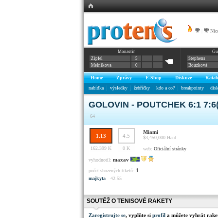
|
Nic
Monastir
Gu
Zipfel
5
Stephens
Melnikova
0
Bouzková
Home
Zprávy
E-Shop
Diskuze
Katal
nabídka
výsledky
žebříčky
kdo a co?
breakpointy
dis
GOLOVIN - POUTCHEK 6:1 7:6(
64
Miami
1.13
4.5
$3,450,000
Hard
162.399 K
0 K
web:
Oficiální stránky
maxav
vyhodnotil:
1
počet shozených tiketů:
majkyta
42.55
SOUTĚŽ O TENISOVÉ RAKETY
Zaregistrujte se
, vyplňte si
profil
a můžete vyhrát rake