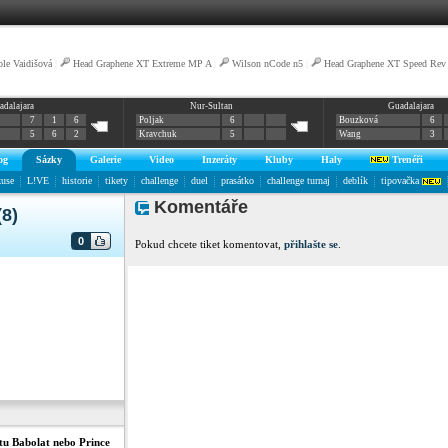
ole Vaidišová
|
Head Graphene XT Extreme MP A
|
Wilson nCode n5
|
Head Graphene XT Speed Rev
adalajara
Nur-Sultan
Guadalajara
7
1
6
Poljak
6
Bouzková
6
5
6
2
Kravchuk
5
Wang
3
og
Sázky
Galerie
Video
Inzeráty
Kluby
Haly
Trenéři
kuse
L!VE
historie
tikety
challenge
duel
prasátko
challenge turnaj
deblík
tipovačka
Komentáře
8)
0
Pokud chcete tiket komentovat,
přihlašte se
.
tu Babolat nebo Prince