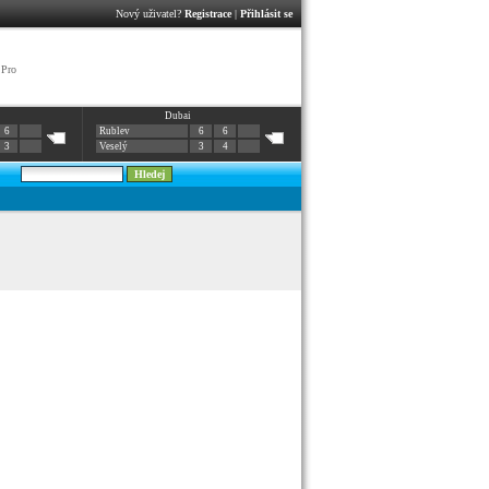
Nový uživatel?
Registrace
|
Přihlásit se
 Pro
Dubai
6
Rublev
6
6
3
Veselý
3
4