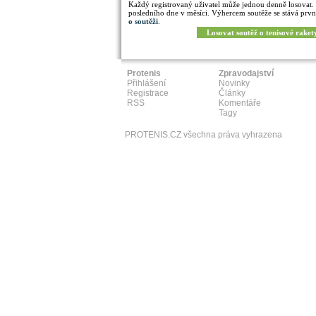
Každý registrovaný uživatel může jednou denně losovat.
posledního dne v měsíci. Výhercem soutěže se stává prvn
o soutěži
.
Losovat soutěž o tenisové raket
Protenis
Zpravodajství
Přihlášení
Novinky
Registrace
Články
RSS
Komentáře
Tagy
PROTENIS.CZ všechna práva vyhrazena