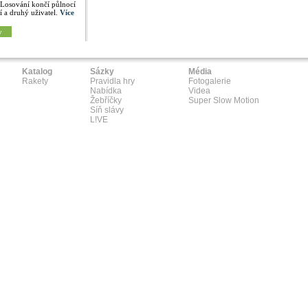
 Losování končí půlnocí
í a druhý uživatel.
Více
y
Katalog
Sázky
Média
Rakety
Pravidla hry
Fotogalerie
Nabídka
Videa
Žebříčky
Super Slow Motion
Síň slávy
L!VE