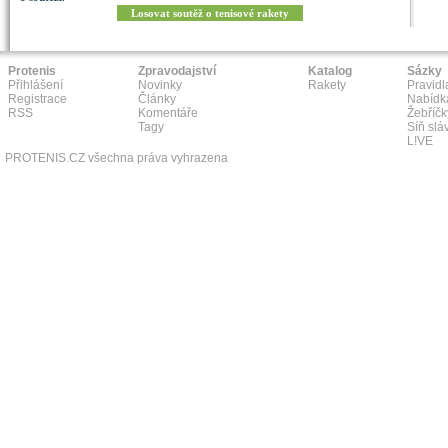
Losovat soutěž o tenisové rakety
Protenis
Zpravodajství
Katalog
Sázky
Přihlášení
Novinky
Rakety
Pravidl
Registrace
Články
Nabídk
RSS
Komentáře
Žebříčk
Tagy
Síň slá
L!VE
PROTENIS.CZ všechna práva vyhrazena