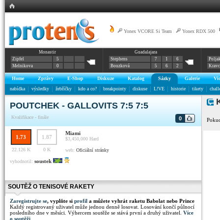
Yonex VCORE Si Team
|
Yonex RDX 500
|
Monastir
Guadalajara
Zipfel
5
Stephens
7
1
6
Polja
Melnikova
0
Bouzková
5
6
2
Krav
Home
Zprávy
E-Shop
Diskuze
Katalog
Sázky
Galerie
Vi
nabídka
výsledky
žebříčky
kdo a co?
breakpointy
diskuse
L!VE
historie
tikety
chall
K
POUTCHEK - GALLOVITS 7:5 7:5
Kvalifikace - finále
0
Pokud
Miami
1.73
1.87
$3,450,000
Hard
22.126 K
0 K
web:
Oficiální stránky
soustek
vyhodnotil:
SOUTĚŽ O TENISOVÉ RAKETY
Zaregistrujte se
, vyplňte si
profil
a můžete vyhrát raketu Babolat nebo Prince
Každý registrovaný uživatel může jednou denně losovat. Losování končí půlnocí
posledního dne v měsíci. Výhercem soutěže se stává první a druhý uživatel.
Více
o soutěži
.