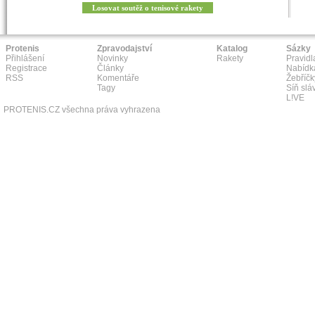
Losovat soutěž o tenisové rakety
Protenis
Zpravodajství
Katalog
Sázky
Přihlášení
Novinky
Rakety
Pravidl
Registrace
Články
Nabídk
RSS
Komentáře
Žebříčk
Tagy
Síň slá
L!VE
PROTENIS.CZ všechna práva vyhrazena