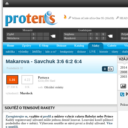
Wilson nCode nSix-One 95 (16x18)
|
HEAD G
Monastir
Guadalajara
Zipfel
5
Stephens
7
1
6
Polja
Melnikova
0
Bouzková
5
6
2
Krav
Home
Zprávy
E-Shop
Diskuze
Katalog
Sázky
Galerie
Vi
nabídka
výsledky
žebříčky
kdo a co?
breakpointy
diskuse
L!VE
historie
tikety
chall
VZÁJ
Makarova - Savchuk 3:6 6:2 6:4
2014
Posledních 32
0
2008
2003
Pattaya
1.16
4.22
$250,000
Hard
27.338 K
0 K
web:
Oficiální stránky
K
Murdock
vyhodnotil:
Pokud
SOUTĚŽ O TENISOVÉ RAKETY
Zaregistrujte se
, vyplňte si
profil
a můžete vyhrát raketu Babolat nebo Prince
Každý registrovaný uživatel může jednou denně losovat. Losování končí půlnocí
posledního dne v měsíci. Výhercem soutěže se stává první a druhý uživatel.
Více
o soutěži
.