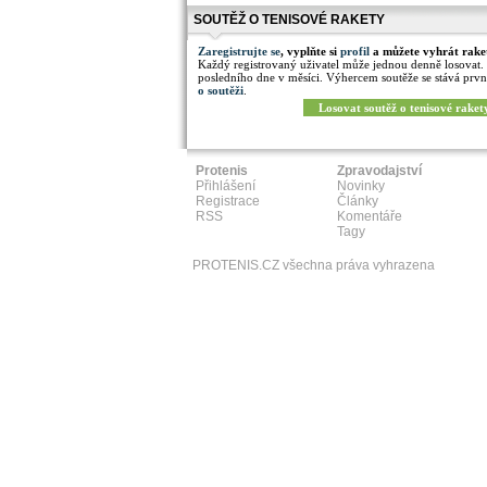
SOUTĚŽ O TENISOVÉ RAKETY
Zaregistrujte se
, vyplňte si
profil
a můžete vyhrát rake
Každý registrovaný uživatel může jednou denně losovat.
posledního dne v měsíci. Výhercem soutěže se stává prvn
o soutěži
.
Losovat soutěž o tenisové raket
Protenis
Zpravodajství
Přihlášení
Novinky
Registrace
Články
RSS
Komentáře
Tagy
PROTENIS.CZ všechna práva vyhrazena