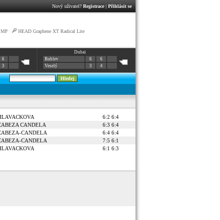
Nový uživatel?
Registrace
|
Přihlásit se
e MP
|
HEAD Graphene XT Radical Lite
Dubai
6
Rublev
6
6
3
Veselý
3
4
 HLAVACKOVA
6:2 6:4
a CABEZA CANDELA
6:3 6:4
a CABEZA-CANDELA
6:4 6:4
a CABEZA-CANDELA
7:5 6:1
 HLAVACKOVA
6:1 6:3