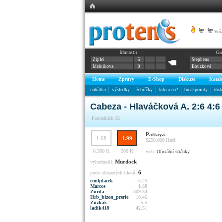
|
Vrňá
Monastir
Gu
Zipfel
5
Stephens
Melnikova
0
Bouzková
Home
Zprávy
E-Shop
Diskuze
Katal
nabídka
výsledky
žebříčky
kdo a co?
breakpointy
dis
Cabeza - Hlaváčková A. 2:6 4:6
Posledních 32
Pattaya
1.68
1.99
$250,000
Hard
8.300 K
500 K
web:
Oficiální stránky
Murdock
vyhodnotil:
6
počet shozených tiketů:
emilplacek
5.25
Marcos
1.68
Zurda
809.34
Hrb_bizon_prerie
10.46
Zuzka5
5.5
ladik418
42.51