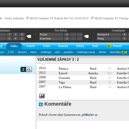
k - Veselý (tiebreak)
|
HEAD Graphene XT Radical Rev Pro 16/16-16/19
|
HEAD Graphene XT Prestig
adalajara
Nur-Sultan
Guadalajara
7
1
6
Poljak
6
Bouzková
6
5
6
2
Kravchuk
5
Wang
3
og
Sázky
Galerie
Video
Inzeráty
Kluby
Haly
Trenéři
kuse
L!VE
historie
tikety
challenge
duel
prasátko
challenge turnaj
deblík
tipovačka
VZÁJEMNÉ ZÁPASY 3 : 2
2014
Pattaya
Hard
32
Andrea
1
2012
Estoril
Antuka
Q32
Estrell
2008
Granada
Hard
SF
Estrell
2007
Vigo
Hard
32
Estrell
2007
La Palma
Hard
16
Andrea
Komentáře
Pokud chcete tiket komentovat,
přihlašte se
.