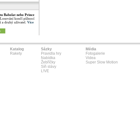
tu Babolat nebo Prince
 Losování končí půlnocí
í a druhý uživatel.
Více
y
Katalog
Sázky
Média
Rakety
Pravidla hry
Fotogalerie
Nabídka
Videa
Žebříčky
Super Slow Motion
Síň slávy
L!VE