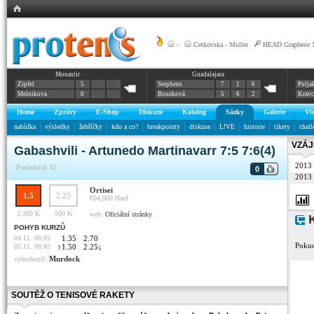
-
|
Cetkovska - Muller
|
HEAD Graphene X
Monastir
Guadalajara
Zipfel
5
Stephens
7
1
6
Polja
Melnikova
0
Bouzková
5
6
2
Krav
Home
Zprávy
E-Shop
Diskuze
Katalog
Sázky
Galerie
Vi
nabídka
výsledky
žebříčky
kdo a co?
breakpointy
diskuse
L!VE
historie
tikety
chall
VZÁJ
Gabashvili - Artunedo Martinavarr 7:5 7:6(4)
2013
Posledních 32
0
2013
Ortisei
1.5
2.25
€64,000
Hard
3.300 K
500 K
web:
Oficiální stránky
K
POHYB KURZŮ
04.11. 08:05
1.35
2.70
Pokud
05.11. 06:45
↑
1.50
2.25
↓
Murdock
vyhodnotil:
SOUTĚŽ O TENISOVÉ RAKETY