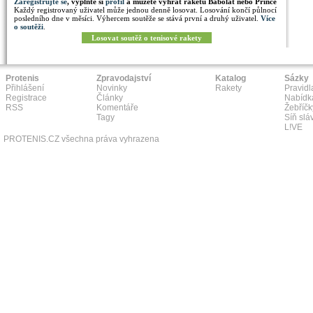
Zaregistrujte se
, vyplňte si
profil
a můžete vyhrát raketu Babolat nebo Prince
Každý registrovaný uživatel může jednou denně losovat. Losování končí půlnocí
posledního dne v měsíci. Výhercem soutěže se stává první a druhý uživatel.
Více
o soutěži
.
Losovat soutěž o tenisové rakety
Protenis
Zpravodajství
Katalog
Sázky
Přihlášení
Novinky
Rakety
Pravidl
Registrace
Články
Nabídk
RSS
Komentáře
Žebříčk
Tagy
Síň slá
L!VE
PROTENIS.CZ všechna práva vyhrazena