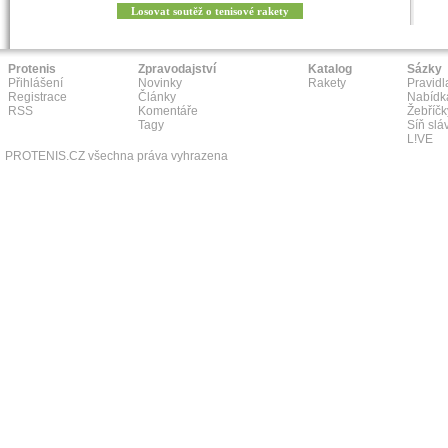
Losovat soutěž o tenisové rakety
Protenis
Zpravodajství
Katalog
Sázky
Přihlášení
Novinky
Rakety
Pravidl
Registrace
Články
Nabídk
RSS
Komentáře
Žebříčk
Tagy
Síň slá
L!VE
PROTENIS.CZ všechna práva vyhrazena