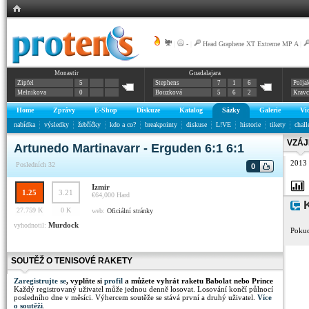
|
-
|
Head Graphene XT Extreme MP A
|
Monastir
Guadalajara
Zipfel
5
Stephens
7
1
6
Polja
Melnikova
0
Bouzková
5
6
2
Krav
Home
Zprávy
E-Shop
Diskuze
Katalog
Sázky
Galerie
Vi
nabídka
výsledky
žebříčky
kdo a co?
breakpointy
diskuse
L!VE
historie
tikety
chall
VZÁJ
Artunedo Martinavarr - Erguden 6:1 6:1
2013
Posledních 32
0
Izmir
1.25
3.21
€64,000
Hard
K
27.759 K
0 K
web:
Oficiální stránky
Murdock
vyhodnotil:
Pokud
SOUTĚŽ O TENISOVÉ RAKETY
Zaregistrujte se
, vyplňte si
profil
a můžete vyhrát raketu Babolat nebo Prince
Každý registrovaný uživatel může jednou denně losovat. Losování končí půlnocí
posledního dne v měsíci. Výhercem soutěže se stává první a druhý uživatel.
Více
o soutěži
.