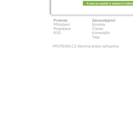
Losovat soutěž o tenisové raket
Protenis
Zpravodajství
Přihlášení
Novinky
Registrace
Články
RSS
Komentáře
Tagy
PROTENIS.CZ všechna práva vyhrazena