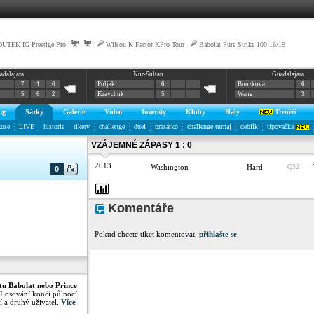
UTEK IG Prestige Pro
|
|
|
Wilson K Factor KPro Tour
|
Babolat Pure Strike 100 16/19
adalajara
Nur-Sultan
Guadalajara
7
1
6
Poljak
6
Bouzková
6
5
6
2
Kravchuk
5
Wang
3
og
Sázky
Galerie
Video
Inzeráty
Kluby
Haly
Trenéři
kuse
L!VE
historie
tikety
challenge
duel
prasátko
challenge turnaj
deblík
tipovačka
VZÁJEMNÉ ZÁPASY 1 : 0
2013
Washington
Hard
Q32
0
Komentáře
Pokud chcete tiket komentovat,
přihlašte se
.
tu Babolat nebo Prince
 Losování končí půlnocí
í a druhý uživatel.
Více