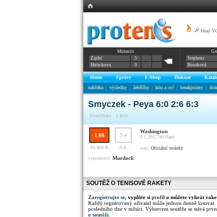
Head YO
Monastir
Gu
Zipfel
5
Stephens
Melnikova
0
Bouzková
Home
Zprávy
E-Shop
Diskuze
Katal
nabídka
výsledky
žebříčky
kdo a co?
breakpointy
dis
Smyczek - Peya 6:0 2:6 6:3
Kvalifikace - 1.kolo
Washington
1.08
5.4
$ 1,295,790
Hard
50.460 K
0 K
web:
Oficiální stránky
Murdock
vyhodnotil:
SOUTĚŽ O TENISOVÉ RAKETY
Zaregistrujte se
, vyplňte si
profil
a můžete vyhrát rake
Každý registrovaný uživatel může jednou denně losovat.
posledního dne v měsíci. Výhercem soutěže se stává prvn
o soutěži
.