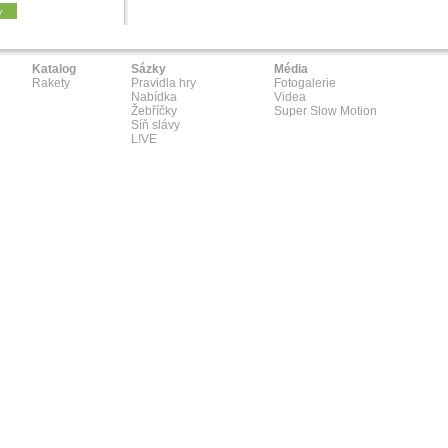
y
Katalog
Sázky
Média
Rakety
Pravidla hry
Fotogalerie
Nabídka
Videa
Žebříčky
Super Slow Motion
Síň slávy
L!VE