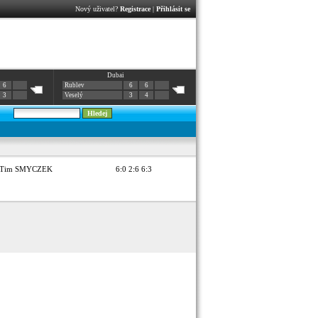
Nový uživatel?
Registrace
|
Přihlásit se
Dubai
6
Rublev
6
6
3
Veselý
3
4
Tim SMYCZEK
6:0 2:6 6:3