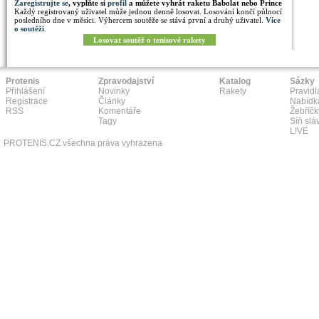
Zaregistrujte se
, vyplňte si
profil
a můžete vyhrát raketu Babolat nebo Prince
Každý registrovaný uživatel může jednou denně losovat. Losování končí půlnocí
posledního dne v měsíci. Výhercem soutěže se stává první a druhý uživatel.
Více
o soutěži
.
Losovat soutěž o tenisové rakety
Protenis
Zpravodajství
Katalog
Sázky
Přihlášení
Novinky
Rakety
Pravidl
Registrace
Články
Nabídk
RSS
Komentáře
Žebříčk
Tagy
Síň slá
L!VE
PROTENIS.CZ všechna práva vyhrazena