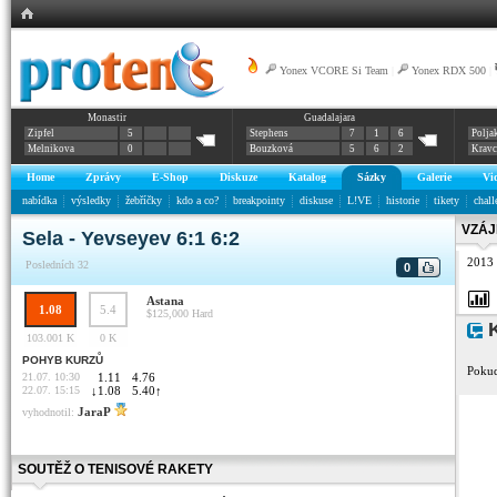
Yonex VCORE Si Team
|
Yonex RDX 500
|
Monastir
Guadalajara
Zipfel
5
Stephens
7
1
6
Polja
Melnikova
0
Bouzková
5
6
2
Krav
Home
Zprávy
E-Shop
Diskuze
Katalog
Sázky
Galerie
Vi
nabídka
výsledky
žebříčky
kdo a co?
breakpointy
diskuse
L!VE
historie
tikety
chall
VZÁJ
Sela - Yevseyev 6:1 6:2
2013
Posledních 32
0
Astana
1.08
5.4
$125,000
Hard
K
103.001 K
0 K
POHYB KURZŮ
Pokud
21.07. 10:30
1.11
4.76
22.07. 15:15
↓
1.08
5.40
↑
JaraP
vyhodnotil:
SOUTĚŽ O TENISOVÉ RAKETY