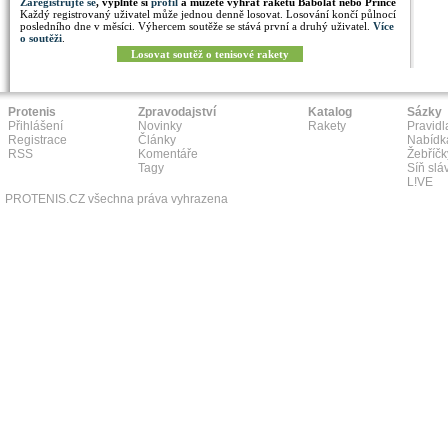
Zaregistrujte se
, vyplňte si
profil
a můžete vyhrát raketu Babolat nebo Prince
Každý registrovaný uživatel může jednou denně losovat. Losování končí půlnocí
posledního dne v měsíci. Výhercem soutěže se stává první a druhý uživatel.
Více
o soutěži
.
Losovat soutěž o tenisové rakety
Protenis
Zpravodajství
Katalog
Sázky
Přihlášení
Novinky
Rakety
Pravidl
Registrace
Články
Nabídk
RSS
Komentáře
Žebříčk
Tagy
Síň slá
L!VE
PROTENIS.CZ všechna práva vyhrazena