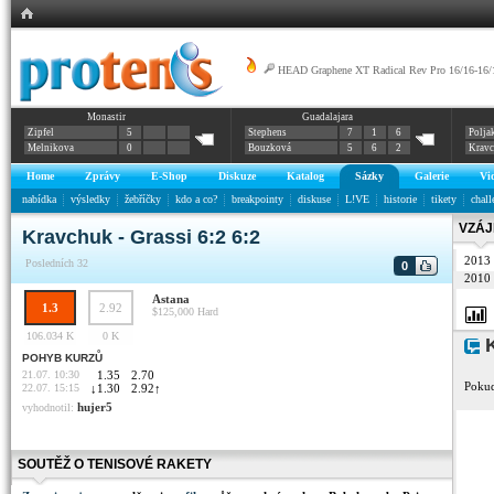
HEAD Graphene XT Radical Rev Pro 16/16-16/
Monastir
Guadalajara
Zipfel
5
Stephens
7
1
6
Polja
Melnikova
0
Bouzková
5
6
2
Krav
Home
Zprávy
E-Shop
Diskuze
Katalog
Sázky
Galerie
Vi
nabídka
výsledky
žebříčky
kdo a co?
breakpointy
diskuse
L!VE
historie
tikety
chall
VZÁJ
Kravchuk - Grassi 6:2 6:2
2013
Posledních 32
0
2010
Astana
1.3
2.92
$125,000
Hard
106.034 K
0 K
K
POHYB KURZŮ
21.07. 10:30
1.35
2.70
Pokud
22.07. 15:15
↓
1.30
2.92
↑
hujer5
vyhodnotil:
SOUTĚŽ O TENISOVÉ RAKETY