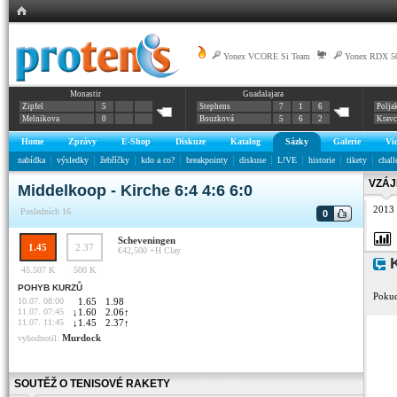
Yonex VCORE Si Team
|
|
Yonex RDX 5
Monastir
Guadalajara
Zipfel
5
Stephens
7
1
6
Polja
Melnikova
0
Bouzková
5
6
2
Krav
Home
Zprávy
E-Shop
Diskuze
Katalog
Sázky
Galerie
Vi
nabídka
výsledky
žebříčky
kdo a co?
breakpointy
diskuse
L!VE
historie
tikety
chall
VZÁJ
Middelkoop - Kirche 6:4 4:6 6:0
2013
Posledních 16
0
Scheveningen
1.45
2.37
€42,500 +H
Clay
K
45.507 K
500 K
POHYB KURZŮ
Pokud
10.07. 08:00
1.65
1.98
11.07. 07:45
↓
1.60
2.06
↑
11.07. 11:45
↓
1.45
2.37
↑
Murdock
vyhodnotil:
SOUTĚŽ O TENISOVÉ RAKETY