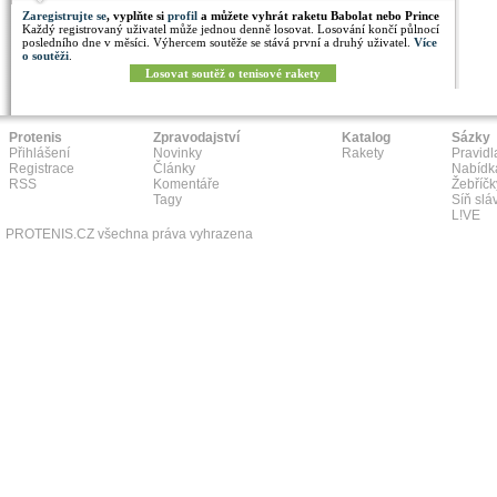
Zaregistrujte se
, vyplňte si
profil
a můžete vyhrát raketu Babolat nebo Prince
Každý registrovaný uživatel může jednou denně losovat. Losování končí půlnocí
posledního dne v měsíci. Výhercem soutěže se stává první a druhý uživatel.
Více
o soutěži
.
Losovat soutěž o tenisové rakety
Protenis
Zpravodajství
Katalog
Sázky
Přihlášení
Novinky
Rakety
Pravidl
Registrace
Články
Nabídk
RSS
Komentáře
Žebříčk
Tagy
Síň slá
L!VE
PROTENIS.CZ všechna práva vyhrazena