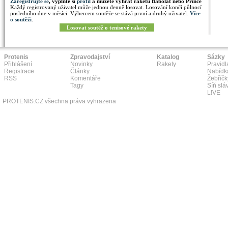
Zaregistrujte se
, vyplňte si
profil
a můžete vyhrát raketu Babolat nebo Prince
Každý registrovaný uživatel může jednou denně losovat. Losování končí půlnocí
posledního dne v měsíci. Výhercem soutěže se stává první a druhý uživatel.
Více
o soutěži
.
Losovat soutěž o tenisové rakety
Protenis
Zpravodajství
Katalog
Sázky
Přihlášení
Novinky
Rakety
Pravidl
Registrace
Články
Nabídk
RSS
Komentáře
Žebříčk
Tagy
Síň slá
L!VE
PROTENIS.CZ všechna práva vyhrazena