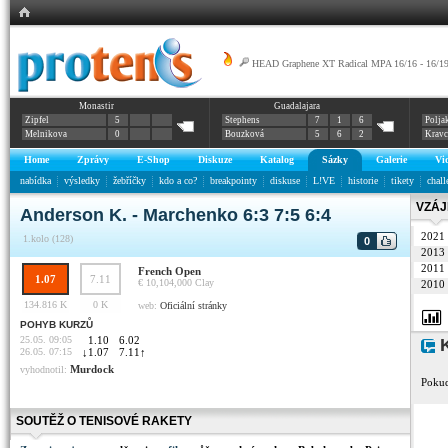
HEAD Graphene XT Radical MPA 16/16 - 16/1
Monastir
Guadalajara
Zipfel
5
Stephens
7
1
6
Polja
Melnikova
0
Bouzková
5
6
2
Krav
Home
Zprávy
E-Shop
Diskuze
Katalog
Sázky
Galerie
Vi
nabídka
výsledky
žebříčky
kdo a co?
breakpointy
diskuse
L!VE
historie
tikety
chall
VZÁJ
Anderson K. - Marchenko 6:3 7:5 6:4
2021
1.kolo (128)
0
2013
2011
French Open
1.07
7.11
€ 10,104,000
Clay
2010
134.816 K
0 K
web:
Oficiální stránky
POHYB KURZŮ
25.05. 09:05
1.10
6.02
K
26.05. 07:15
↓
1.07
7.11
↑
Murdock
vyhodnotil:
Pokud
SOUTĚŽ O TENISOVÉ RAKETY