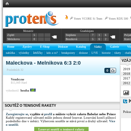
Yonex VCORE Si Team
|
Yonex RDX 500
|
Monastir
Guadalajara
Zipfel
5
Stephens
7
1
6
Polja
Melnikova
0
Bouzková
5
6
2
Krav
Home
Zprávy
E-Shop
Diskuze
Katalog
Sázky
Galerie
Vi
nabídka
výsledky
žebříčky
kdo a co?
breakpointy
diskuse
L!VE
historie
tikety
chall
VZÁJ
Maleckova - Melnikova 6:3 2:0
2019
Posledních 32
0
2018
2017
Vendryne
$15,000
Hard
2012
houba
vyhodnotil:
K
SOUTĚŽ O TENISOVÉ RAKETY
Pokud
Zaregistrujte se
, vyplňte si
profil
a můžete vyhrát raketu Babolat nebo Prince
Každý registrovaný uživatel může jednou denně losovat. Losování končí půlnocí
posledního dne v měsíci. Výhercem soutěže se stává první a druhý uživatel.
Více
o soutěži
.
Losovat soutěž o tenisové rakety