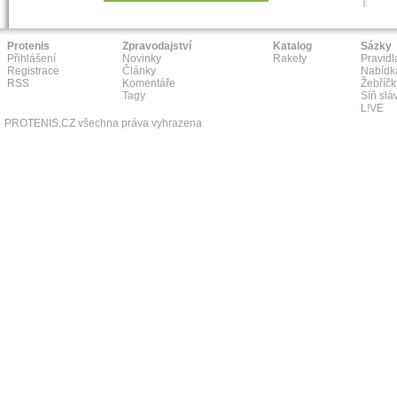
Protenis
Zpravodajství
Katalog
Sázky
Přihlášení
Novinky
Rakety
Pravidl
Registrace
Články
Nabídk
RSS
Komentáře
Žebříčk
Tagy
Síň slá
L!VE
PROTENIS.CZ všechna práva vyhrazena