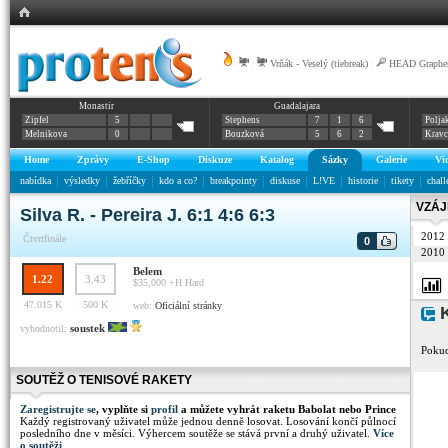
|
Vrňák - Veselý (tiebreak)
|
HEAD Graphen
Monastir
Guadalajara
Zipfel
5
Stephens
7
1
6
Polja
Melnikova
0
Bouzková
5
6
2
Krav
Home
Zprávy
E-Shop
Diskuze
Katalog
Sázky
Galerie
Vi
nabídka
výsledky
žebříčky
kdo a co?
breakpointy
diskuse
L!VE
historie
tikety
chall
VZÁJ
Silva R. - Pereira J. 6:1 4:6 6:3
2012
Čtvrtfinále
0
2010
Belem
1.22
3.43
$35,000 +H
Hard
47.015 K
500 K
web:
Oficiální stránky
K
soustek
vyhodnotil:
Pokud
SOUTĚŽ O TENISOVÉ RAKETY
Zaregistrujte se
, vyplňte si
profil
a můžete vyhrát raketu Babolat nebo Prince
Každý registrovaný uživatel může jednou denně losovat. Losování končí půlnocí
posledního dne v měsíci. Výhercem soutěže se stává první a druhý uživatel.
Více
o soutěži
.