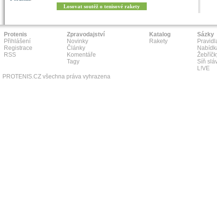
Losovat soutěž o tenisové rakety
Protenis
Zpravodajství
Katalog
Sázky
Přihlášení
Novinky
Rakety
Pravidl
Registrace
Články
Nabídk
RSS
Komentáře
Žebříčk
Tagy
Síň slá
L!VE
PROTENIS.CZ všechna práva vyhrazena